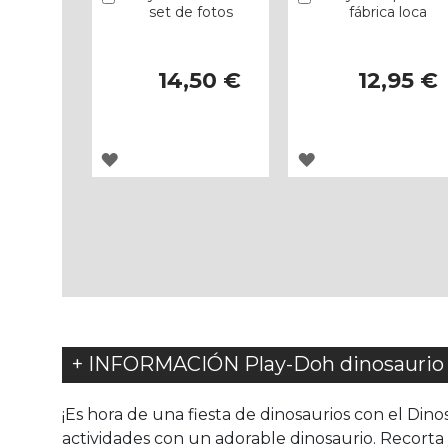
set de fotos
fábrica loca
14,50 €
12,95 €
AGREGAR
AGREGAR
A
A
LOS
LOS
FAVORITOS
FAVORITOS
+ INFORMACIÓN Play-Doh dinosaurio f
¡Es hora de una fiesta de dinosaurios con el Din
actividades con un adorable dinosaurio. Recorta 