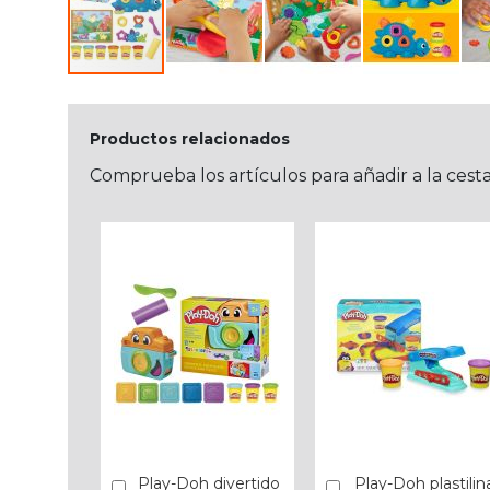
Productos relacionados
Comprueba los artículos para añadir a la cest
Play-Doh divertido
Play-Doh plastilin
Añadir
Añadir