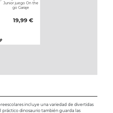
Junior juego On the
go Garaje
19,99 €
AGREGAR
A
LOS
FAVORITOS
preescolares incluye una variedad de divertidas
l práctico dinosaurio también guarda las