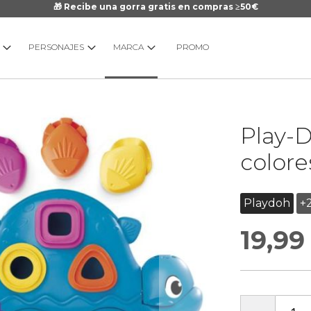
🎁 Recibe una gorra gratis en compras ≥50€
PERSONAJES
MARCA
PROMO
Saltar
Play-D
al
comienzo
colore
de
la
galería
Playdoh
+
de
19,99
imágenes