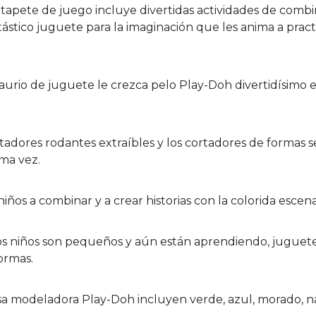
l tapete de juego incluye divertidas actividades de com
ástico juguete para la imaginación que les anima a practi
rio de juguete le crezca pelo Play-Doh divertidísimo e
res rodantes extraíbles y los cortadores de formas se fi
ima vez.
s a combinar y a crear historias con la colorida escena
iños son pequeños y aún están aprendiendo, juguetes
ormas.
 modeladora Play-Doh incluyen verde, azul, morado, naran