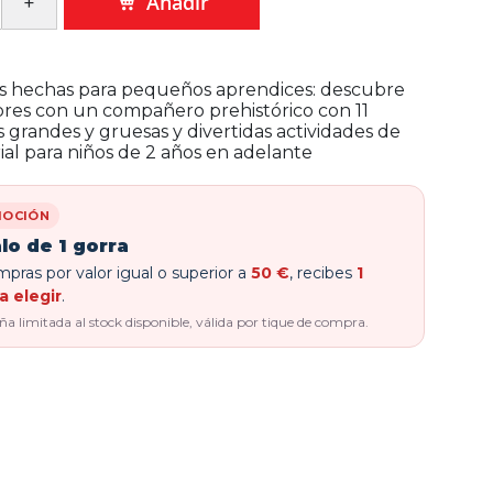
Añadir
s hechas para pequeños aprendices: descubre
ores con un compañero prehistórico con 11
 grandes y gruesas y divertidas actividades de
ial para niños de 2 años en adelante
OCIÓN
lo de 1 gorra
pras por valor igual o superior a
50 €
, recibes
1
a elegir
.
 limitada al stock disponible, válida por tique de compra.