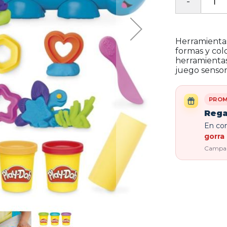
Herramienta
formas y col
herramientas
juego sensor
PROM
Rega
En com
gorra 
Campaña