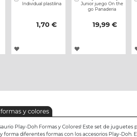
Individual plastilina
Junior juego On the
go Panaderia
1,70 €
19,99 €
AGREGAR
AGREGAR
A
A
LOS
LOS
FAVORITOS
FAVORITOS
ormas y colores
osaurio Play-Doh Formas y Colores! Este set de juguetes 
y forma diferentes formas con los accesorios Play-Doh. E