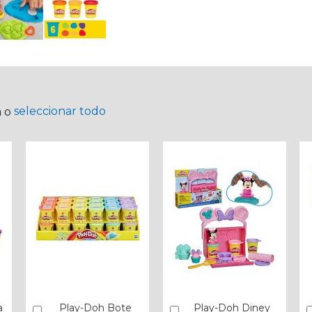
seleccionar todo
a o
a
Play-Doh Bote
Play-Doh Diney
Añadir
Añadir