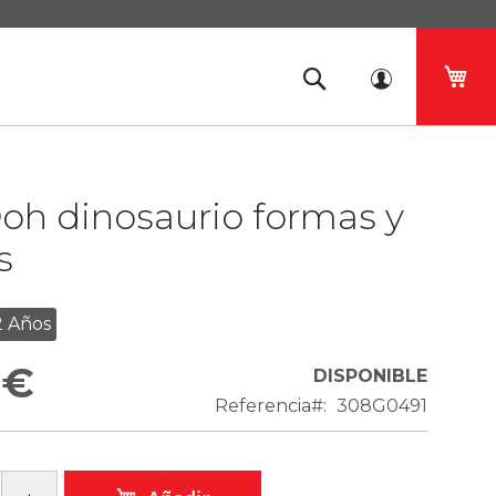
Mi 
oh dinosaurio formas y
s
2 Años
 €
DISPONIBLE
Referencia
308G0491