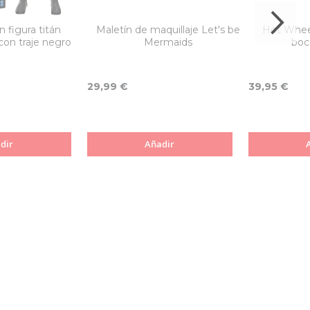
 figura titán
Maletín de maquillaje Let's be
Hot Wheel
on traje negro
Mermaids
boc
29,99 €
39,95 €
dir
Añadir