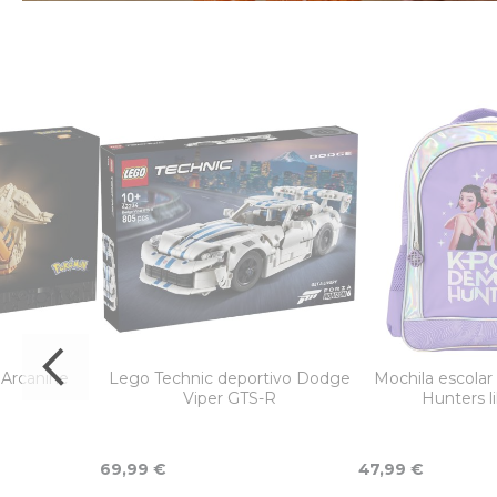
Arcanine
Lego Technic deportivo Dodge
Mochila escola
Viper GTS-R
Hunters l
69,99 €
47,99 €