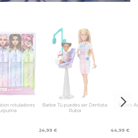
s
ion rotuladores
Barbie Tú puedes ser Dentista
Bitzee A
urpurina
Rubia
24,99 €
44,99 €