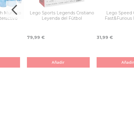
tch Muñeco
Lego Sports Legends Cristiano
Lego Speed 
teractivo
Leyenda del Fútbol
Fast&Furious 
79,99 €
31,99 €
Añadir
Añadi