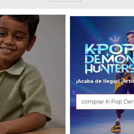
¡Acaba de llegar! ¡Art
comprar K-Pop De