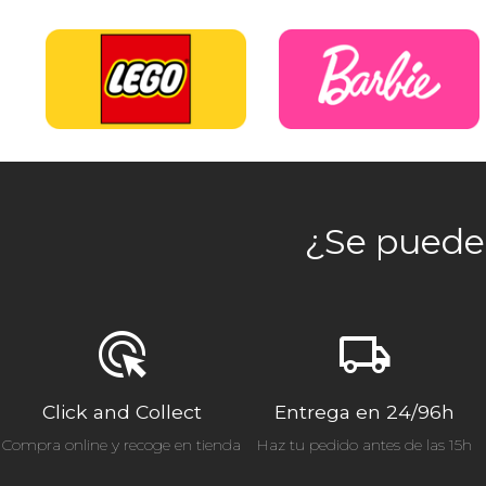
¿Se pueden
ads_click
local_shipping
Click and Collect
Entrega en 24/96h
Compra online y recoge en tienda
Haz tu pedido antes de las 15h