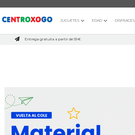
Ir
al
contenido
JUGUETES
EDAD
DISFRACES
Entrega gratuita a partir de 59€