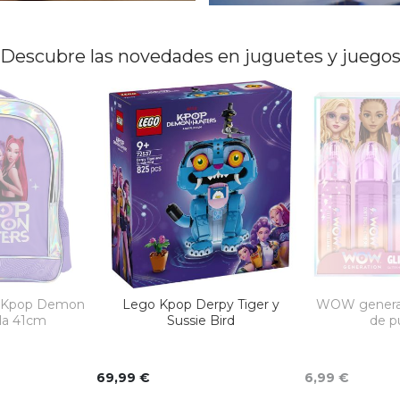
Descubre las novedades en juguetes y juego
r Kpop Demon
Lego Kpop Derpy Tiger y
WOW generat
ila 41cm
Sussie Bird
de p
69,99 €
6,99 €