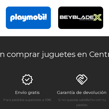
 comprar juguetes en Centr
verified
handshake
Envío gratis
Garantía de devolución
Para pedidos superiores a 59€
Si no quedas satisfecho con tu
pedido