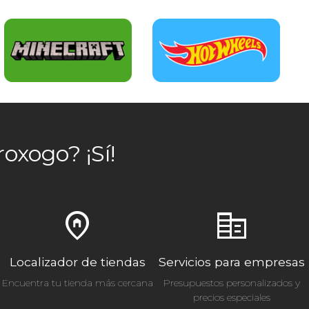
oxogo? ¡Sí!
home_pin
corporate_fare
Localizador de tiendas
Servicios para empresas
Encuentra tu tienda más cercana
Presupuestos personalizados y
precios especiales