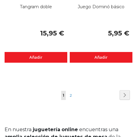
Tangram doble
Juego Dominó básico
15,95 €
5,95 €
Añadir
Añadir
Página
Pági
Sigui
Actualmente
Página
1
2
estás
leyendo
página
En nuestra
juguetería
online
encuentras una
amplia selección de juguetes de mesa
de la