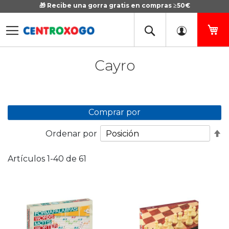
🎁 Recibe una gorra gratis en compras ≥50€
Ir
al
contenido
Mi
Cayro
Comprar por
Fi
Ordenar por
D
D
Artículos
1
-
40
de
61