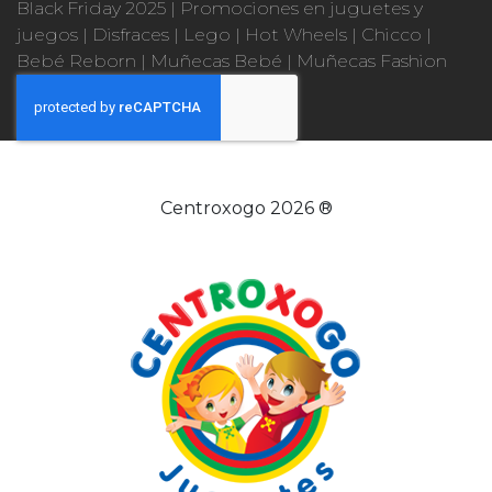
Black Friday 2025
|
Promociones en juguetes y
juegos
|
Disfraces
|
Lego
|
Hot Wheels
|
Chicco
|
Bebé Reborn
|
Muñecas Bebé
|
Muñecas Fashion
Centroxogo 2026 ®