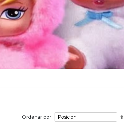
Fij
Ordenar por
Di