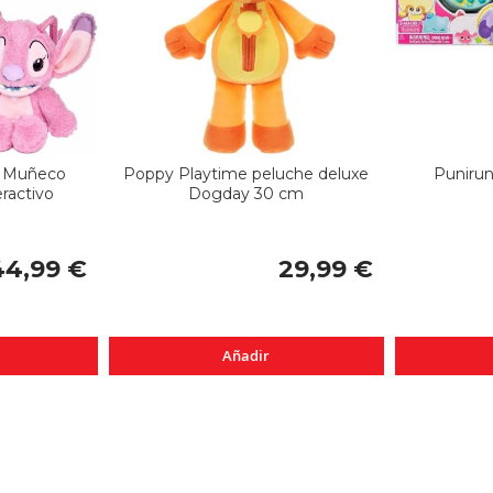
l Muñeco
Poppy Playtime peluche deluxe
Punirun
ractivo
Dogday 30 cm
44,99 €
29,99 €
Añadir