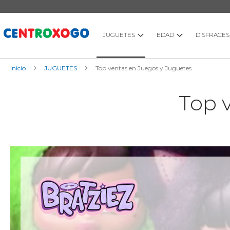
Ir
al
contenido
JUGUETES
EDAD
DISFRACES
Inicio
JUGUETES
Top ventas en Juegos y Juguetes
Top 