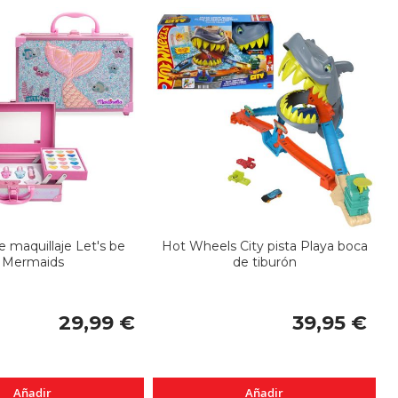
De
e maquillaje Let's be
Hot Wheels City pista Playa boca
Mermaids
de tiburón
29,99 €
39,95 €
Añadir
Añadir