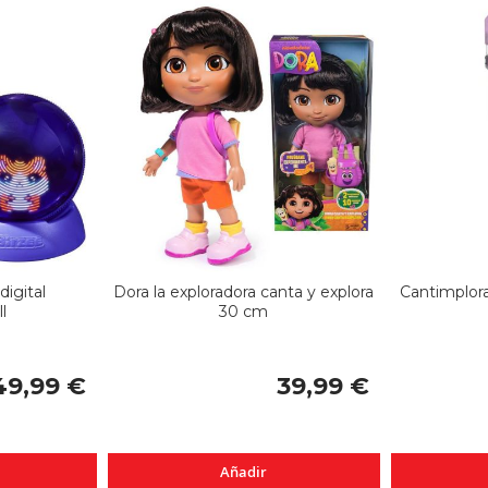
igital
Dora la exploradora canta y explora
Cantimplo
l
30 cm
49,99 €
39,99 €
Añadir