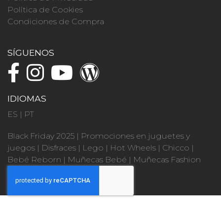
Política de Cookies
Condiciones de Compra
SÍGUENOS
IDIOMAS
ES
|
PT
Black Friday 2025
|
Promociones en juguetes y
juegos
|
Disfraces
|
Lego
|
Hot Wheels
|
Chicco
|
Bebé Reborn
|
Muñecas Bebé
|
Muñecas Fashion