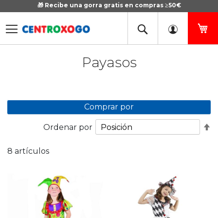
🎁 Recibe una gorra gratis en compras ≥50€
Ir
al
contenido
Mi
Payasos
Comprar por
Fi
Ordenar por
D
D
8
artículos