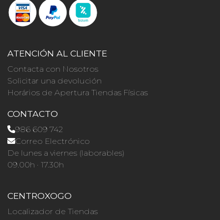
ATENCIÓN AL CLIENTE
Contacta con Nosotros
Solicitar una devolución
Horários de Apertura Tiendas Físicas
CONTACTO
986 609 742
Correo Electrónico
De lunes a viernes (laborables)
09.00h · 17.30h
CENTROXOGO
Localizador de Tiendas