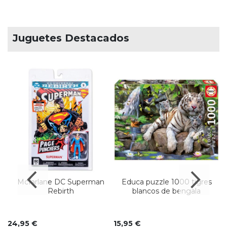
Juguetes Destacados
d
Mcfarlane DC Superman
Educa puzzle 1000 tigres
Rebirth
blancos de bengala
24,95 €
15,95 €
1