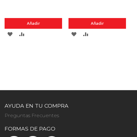
Añadir
Añadir
AGREGAR
AÑADIR
AGREGAR
AÑADIR
A
PARA
A
PARA
LOS
COMPARAR
LOS
COMPARAR
FAVORITOS
FAVORITOS
AYUDA EN TU COMPRA
Preguntas Frecuentes
FORMAS DE PAGO