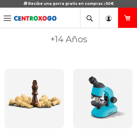
🎁 Recibe una gorra gratis en compras ≥50€
Ir
al
contenido
Mi
+14 Años