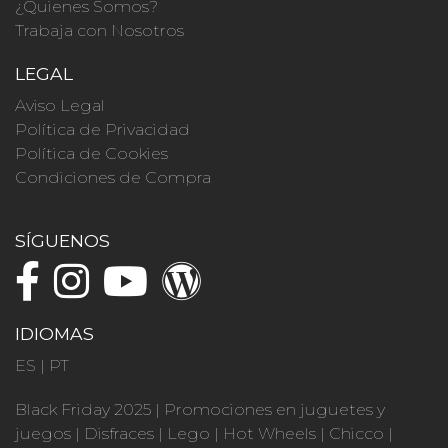
¿Quienes Somos?
Trabaja con Nosotros
LEGAL
Aviso Legal
Política de Privacidad
Política de Cookies
Condiciones de Compra
SÍGUENOS
IDIOMAS
ES
|
PT
Black Friday 2025
|
Promociones en juguetes y
juegos
|
Disfraces
|
Lego
|
Hot Wheels
|
Chicco
|