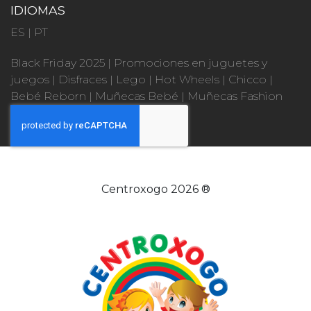
IDIOMAS
ES
|
PT
Black Friday 2025
|
Promociones en juguetes y
juegos
|
Disfraces
|
Lego
|
Hot Wheels
|
Chicco
|
Bebé Reborn
|
Muñecas Bebé
|
Muñecas Fashion
Centroxogo 2026 ®