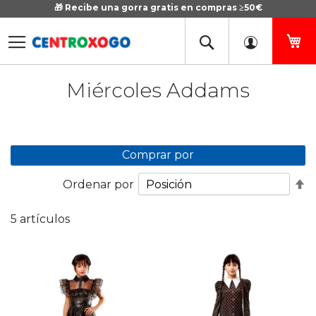
🎁 Recibe una gorra gratis en compras ≥50€
Ir
al
contenido
Mi
Miércoles Addams
Comprar por
Fi
Ordenar por
D
D
5
artículos