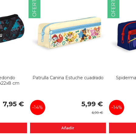
OFERTA
OFERTA
redondo
Patrulla Canina Estuche cuadrado
Spiderma
8x22x8 cm
Precio
7,95 €
5,99 €
especial
-14%
-14%
6,99 €
Añadir