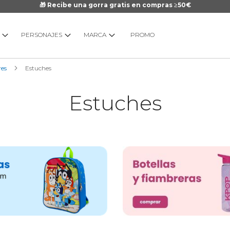
🎁 Recibe una gorra gratis en compras ≥50€
PERSONAJES
MARCA
PROMO
res
Estuches
Estuches