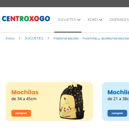
Ir
al
contenido
JUGUETES
EDAD
DISFRACES
Inicio
JUGUETES
Material escolar - mochilas y accesorios escola