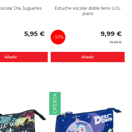
scolar Dra Juguetes
Estuche escolar doble lleno LOL
jeans
Precio
5,95 €
9,99 €
especial
-33%
14,95 €
Añadir
Añadir
OFERTA