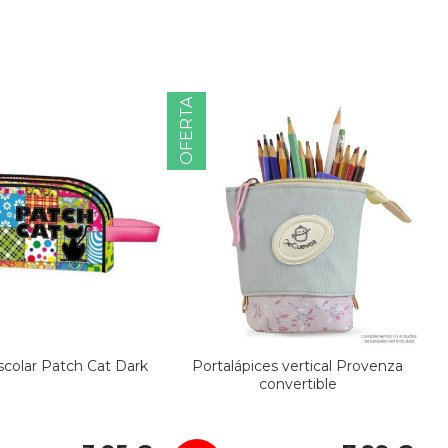
OFERTA
colar Patch Cat Dark
Portalápices vertical Provenza
convertible
Precio