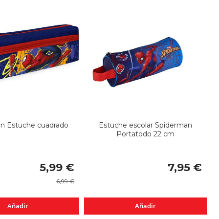
n Estuche cuadrado
Estuche escolar Spiderman
Portatodo 22 cm
Precio
5,99 €
7,95 €
especial
6,99 €
Añadir
Añadir