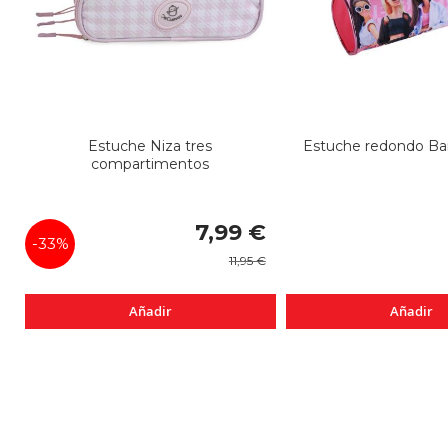
Estuche Niza tres
Estuche redondo Ba
compartimentos
Precio
7,99 €
especial
-33%
11,95 €
Añadir
Añadir