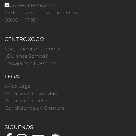
Correo Electrónico
De lunes a viernes (laborables)
09.00h · 17.30h
CENTROXOGO
Localizador de Tiendas
¿Quienes Somos?
Trabaja con Nosotros
LEGAL
Aviso Legal
Política de Privacidad
Política de Cookies
Condiciones de Compra
SÍGUENOS