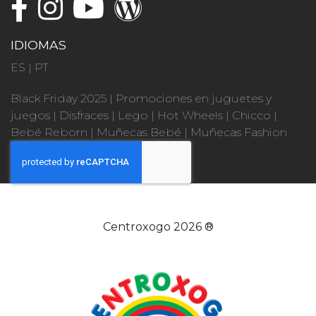
IDIOMAS
ES
|
PT
Black Friday 2025
|
Promociones en juguetes y
juegos
|
Disfraces
|
Lego
|
Hot Wheels
|
Chicco
|
Bebé Reborn
|
Muñecas Bebé
|
Muñecas Fashion
Centroxogo 2026 ®