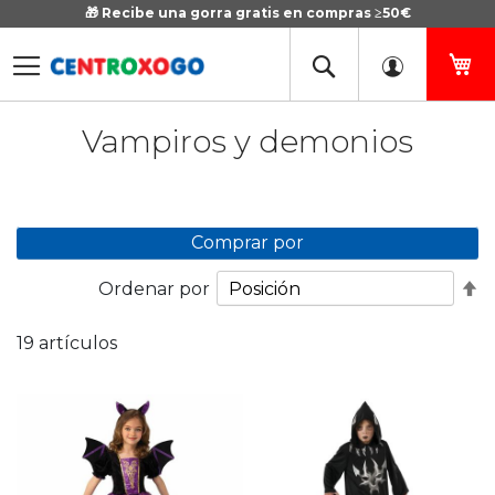
🎁 Recibe una gorra gratis en compras ≥50€
Ir
al
contenido
Mi
Vampiros y demonios
Comprar por
Fi
Ordenar por
D
D
19
artículos