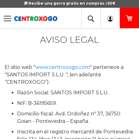
🎁 Recibe una gorra gratis en compras ≥50€
Ir
al
contenido
Mi
AVISO LEGAL
El sitio web "
www.centroxogo.com
" pertenece a
"SANTOS IMPORT S.L.U. ", (en adelante
“CENTROXOGO”):
Razón Social: SANTOS IMPORT S.L.U.
NIF: B-36195659.
Domicilio fiscal: Avd. Ordoñez nº 37, 36750
Goian - Pontevedra – España.
Inscrita en el registro mercantil de Pontevedra