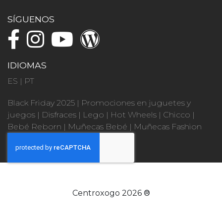
SÍGUENOS
IDIOMAS
ES
|
PT
Black Friday 2025
|
Promociones en juguetes y
juegos
|
Disfraces
|
Lego
|
Hot Wheels
|
Chicco
|
Bebé Reborn
|
Muñecas Bebé
|
Muñecas Fashion
Centroxogo 2026 ®