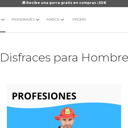
🎁 Recibe una gorra gratis en compras ≥50€
PERSONAJES
MARCA
PROMO
Disfraces para Hombr