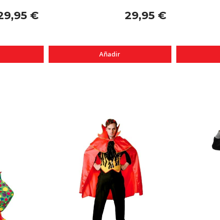
29,95 €
29,95 €
Añadir