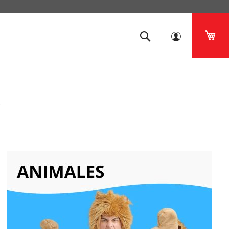
Mi 
e