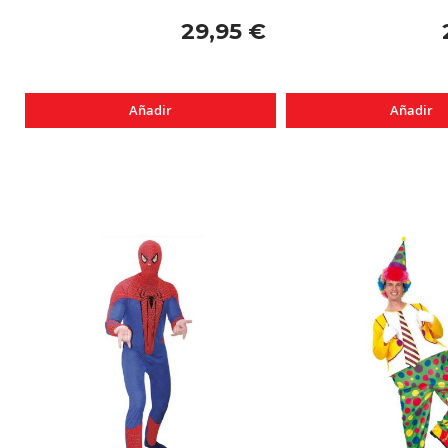
29,95 €
Añadir
Añadir