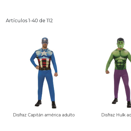
Artículos
1
-
40
de
112
Disfraz Capitán américa adulto
Disfraz Hulk a