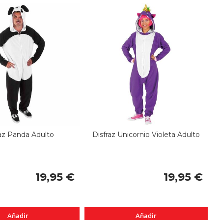
raz Panda Adulto
Disfraz Unicornio Violeta Adulto
19,95 €
19,95 €
Añadir
Añadir