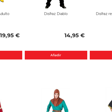
Adulto
Disfraz Diablo
Disfraz r
19,95 €
14,95 €
Añadir