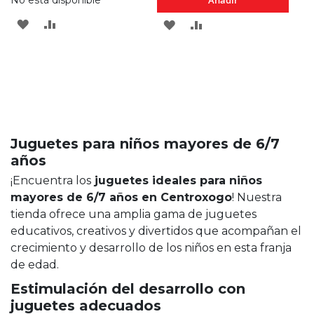
Añadir
Añadir
AGREGAR
AÑADIR
AGREGAR
AÑADIR
A
PARA
A
PARA
R
LOS
COMPARAR
LOS
COMPARAR
FAVORITOS
FAVORITOS
Juguetes para niños mayores de 6/7
años
¡Encuentra los
juguetes ideales para niños
mayores de 6/7 años en Centroxogo
! Nuestra
tienda ofrece una amplia gama de juguetes
educativos, creativos y divertidos que acompañan el
crecimiento y desarrollo de los niños en esta franja
de edad.
Estimulación del desarrollo con
juguetes adecuados