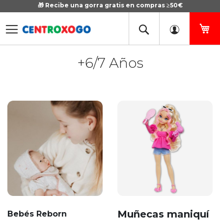
🎁 Recibe una gorra gratis en compras ≥50€
Ir
al
contenido
Mi
+6/7 Años
Muñecas maniquí
Bebés Reborn