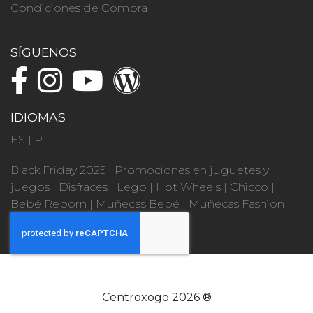
Condiciones de Compra
SÍGUENOS
IDIOMAS
ES
|
PT
Black Friday 2025
|
Promociones en juguetes y
juegos
|
Disfraces
|
Lego
|
Hot Wheels
|
Chicco
|
Bebé Reborn
|
Muñecas Bebé
|
Muñecas Fashion
Centroxogo 2026 ®