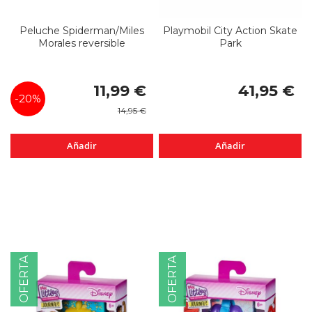
Peluche Spiderman/Miles
Playmobil City Action Skate
Morales reversible
Park
Precio
11,99 €
41,95 €
especial
-20%
14,95 €
Añadir
Añadir
OFERTA
OFERTA