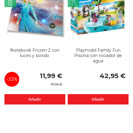
Notebook Frozen 2 con
Playmobil Family Fun
luces y sonido
Piscina con rociador de
agua
Precio
11,99 €
42,95 €
especial
-33%
17,95 €
Añadir
Añadir