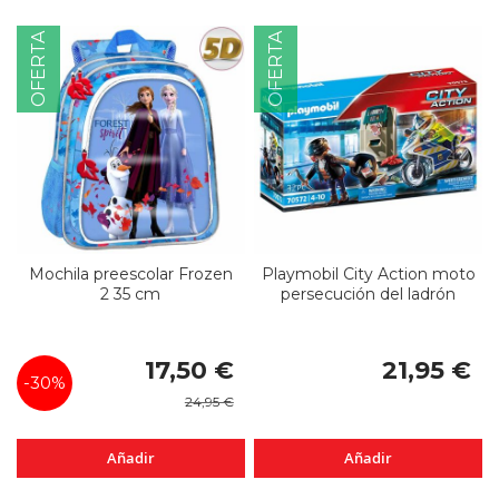
OFERTA
OFERTA
Mochila preescolar Frozen
Playmobil City Action moto
2 35 cm
persecución del ladrón
Precio
17,50 €
21,95 €
especial
-30%
24,95 €
Añadir
Añadir