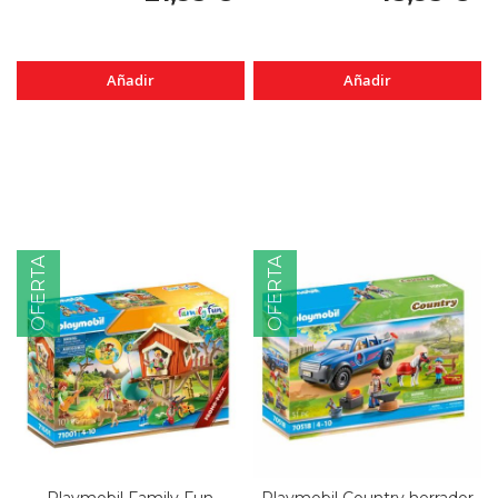
Añadir
Añadir
OFERTA
OFERTA
Playmobil Family Fun
Playmobil Country herrador