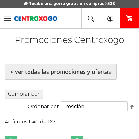
🎁 Recibe una gorra gratis en compras ≥50€
Ir
al
contenido
Mi
Promociones Centroxogo
< ver todas las promociones y ofertas
Comprar por
Fi
Ordenar por
D
D
Artículos
1
-
40
de
167