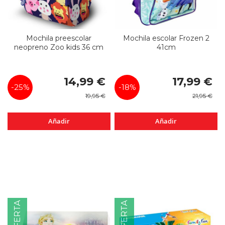
Mochila preescolar
Mochila escolar Frozen 2
neopreno Zoo kids 36 cm
41cm
Precio
Precio
14,99 €
17,99 €
especial
especial
-25%
-18%
19,95 €
21,95 €
Añadir
Añadir
OFERTA
OFERTA