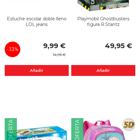
Estuche escolar doble lleno
Playmobil Ghostbusters
LOL jeans
figura R.Stantz
Precio
9,99 €
49,95 €
especial
-33%
14,95 €
Añadir
Añadir
OFERTA
OFERTA