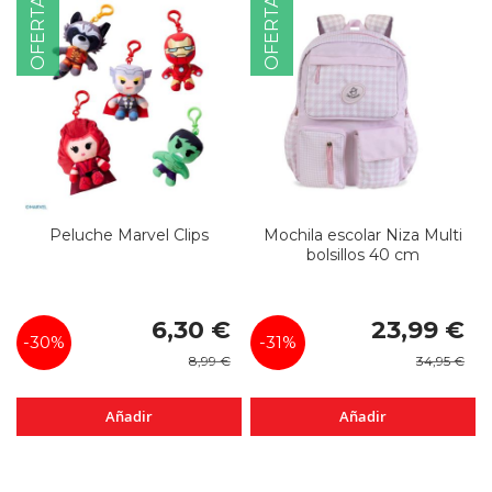
OFERTA
OFERTA
Peluche Marvel Clips
Mochila escolar Niza Multi
bolsillos 40 cm
Precio
Precio
6,30 €
23,99 €
especial
especial
-30%
-31%
8,99 €
34,95 €
Añadir
Añadir