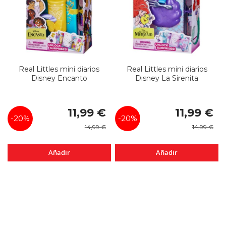
Real Littles mini diarios
Real Littles mini diarios
Disney Encanto
Disney La Sirenita
Precio
Precio
11,99 €
11,99 €
especial
especial
-20%
-20%
14,99 €
14,99 €
Añadir
Añadir