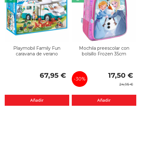
Playmobil Family Fun
Mochila preescolar con
caravana de verano
bolsillo Frozen 35cm
Precio
67,95 €
17,50 €
especial
-30%
24,95 €
Añadir
Añadir