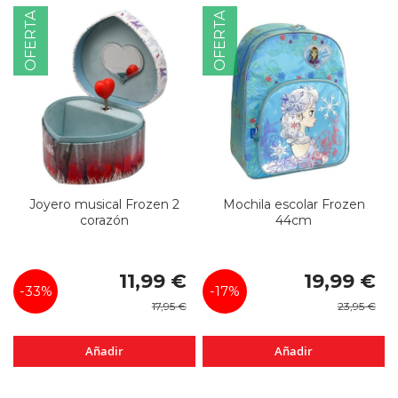
OFERTA
OFERTA
Joyero musical Frozen 2
Mochila escolar Frozen
corazón
44cm
Precio
Precio
11,99 €
19,99 €
especial
especial
-33%
-17%
17,95 €
23,95 €
Añadir
Añadir