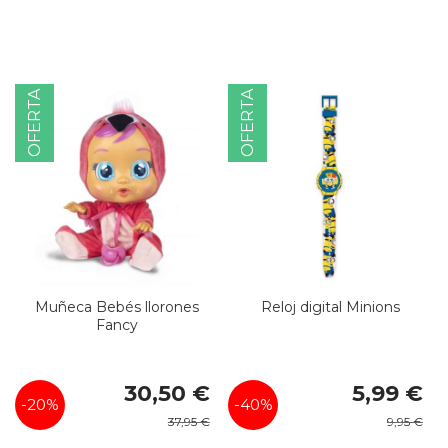
OFERTA
OFERTA
Muñeca Bebés llorones
Reloj digital Minions
Fancy
Precio
Precio
30,50 €
5,99 €
especial
especial
-20%
-40%
37,95 €
9,95 €