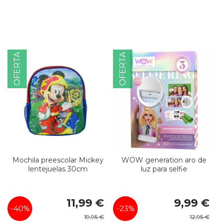
OFERTA
OFERTA
Mochila preescolar Mickey
WOW generation aro de
lentejuelas 30cm
luz para selfie
Precio
Precio
11,99 €
9,99 €
especial
especial
-40%
-23%
19,95 €
12,95 €