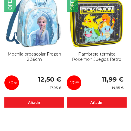
OFERTA
OFERTA
Mochila preescolar Frozen
Fiambrera térmica
2 36cm
Pokemon Juegos Retro
Precio
Precio
12,50 €
11,99 €
especial
especial
-30%
-20%
17,95 €
14,95 €
Añadir
Añadir