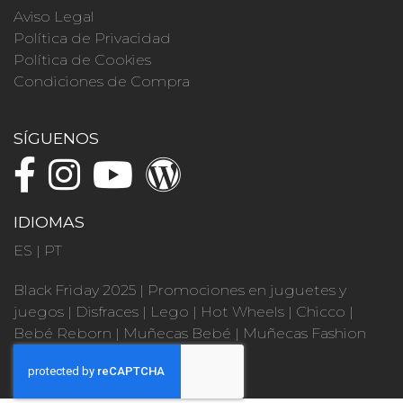
Aviso Legal
Política de Privacidad
Política de Cookies
Condiciones de Compra
SÍGUENOS
IDIOMAS
ES
|
PT
Black Friday 2025
|
Promociones en juguetes y
juegos
|
Disfraces
|
Lego
|
Hot Wheels
|
Chicco
|
Bebé Reborn
|
Muñecas Bebé
|
Muñecas Fashion