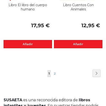
Libro El libro del cuerpo
Libro Cuentos Con
humano
Animales
17,95 €
12,95 €
Añadir
Añadir
Página
Pági
Sigui
Actualmente
Página
1
2
estás
leyendo
página
SUSAETA
es una reconocida editora de
libros
infantiles y juveniles
. En nuestras tiendas podrás