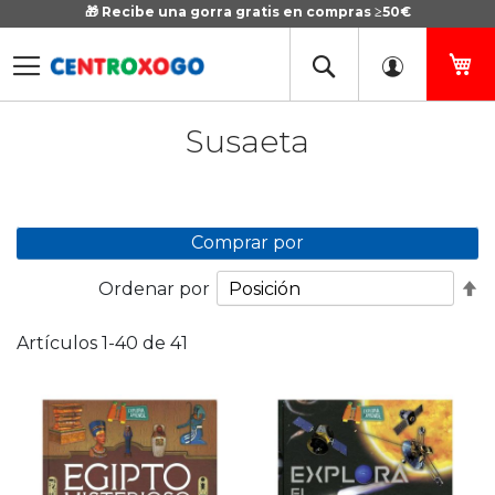
🎁 Recibe una gorra gratis en compras ≥50€
Ir
al
contenido
Mi
Susaeta
Comprar por
Fi
Ordenar por
D
D
Artículos
1
-
40
de
41