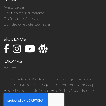
Aviso Legal
Política de Privacidad
Política de Cookies
Condiciones de Compra
SÍGUENOS
IDIOMAS
ES
|
PT
Black Friday 2025
|
Promociones en juguetes y
juegos
|
Disfraces
|
Lego
|
Hot Wheels
|
Chicco
|
Bebé Reborn
|
Muñecas Bebé
|
Muñecas Fashion