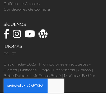
Política de Cookies
Condiciones de Compra
SÍGUENOS
IDIOMAS
ES
|
PT
Black Friday 2025
|
Promociones en juguetes y
juegos
|
Disfraces
|
Lego
|
Hot Wheels
|
Chicco
|
Bebé Reborn
|
Muñecas Bebé
|
Muñecas Fashion