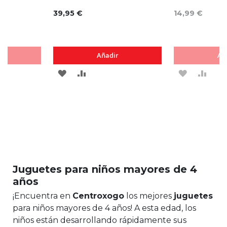
39,95 €
14,99 €
Añadir
Añ
AGREGAR
AÑADIR
AGREGAR
AÑA
A
PARA
A
PAR
RAR
LOS
COMPARAR
LOS
COM
FAVORITOS
FAVORIT
Juguetes para niños mayores de 4
años
¡Encuentra en
Centroxogo
los mejores
juguetes
para niños mayores de 4 años! A esta edad, los
niños están desarrollando rápidamente sus