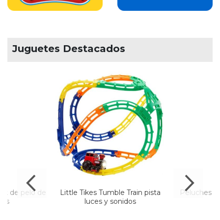
Juguetes Destacados
set de pelo de
Little Tikes Tumble Train pista
Peluches M
zas
luces y sonidos
so