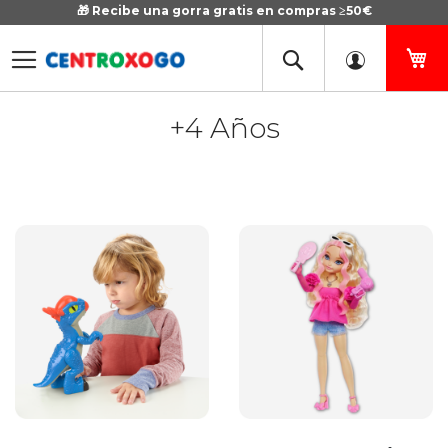
🎁 Recibe una gorra gratis en compras ≥50€
Ir
al
contenido
Mi
+4 Años