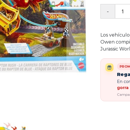
Los vehículo
Owen compite
Jurassic Wor
PROM
Rega
En com
gorra 
Campaña