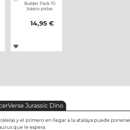
Builder Pack 10
básico pistas
14,95 €
AGREGAR
A
LOS
FAVORITOS
erVerse Jurassic Dino
lelas y el primero en llegar a la atalaya puede ponerse a
aurus que le espera.