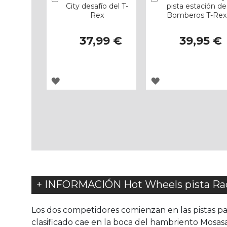
City desafío del T-
pista estación de
Rex
Bomberos T-Rex
37,99 €
39,95 €
AGREGAR
AGREGAR
A
A
LOS
LOS
FAVORITOS
FAVORITOS
+ INFORMACIÓN Hot Wheels pista Rac
Los dos competidores comienzan en las pistas para
clasificado cae en la boca del hambriento Mosas