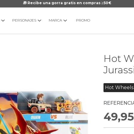
🎁 Recibe una gorra gratis en compras ≥50€
PERSONAJES
MARCA
PROMO
Saltar
Hot Wh
al
comienzo
Jurass
de
la
galería
Hot Wheels
de
imágenes
REFERENCIA
49,95