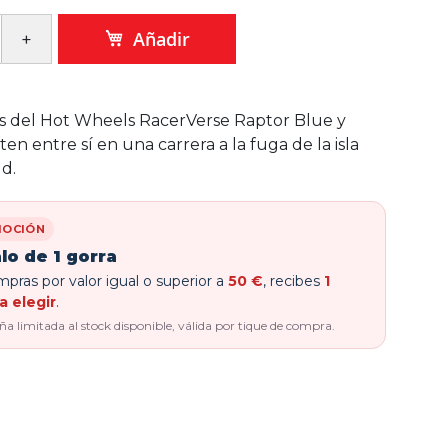
Añadir
s del Hot Wheels RacerVerse Raptor Blue y
n entre sí en una carrera a la fuga de la isla
ld.
OCIÓN
lo de 1 gorra
pras por valor igual o superior a
50 €
, recibes
1
a elegir
.
 limitada al stock disponible, válida por tique de compra.