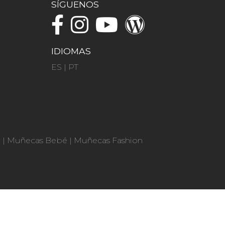
SÍGUENOS
IDIOMAS
ES
|
PT
n
|
Muñecas Bebé
|
Muñecas Fashion