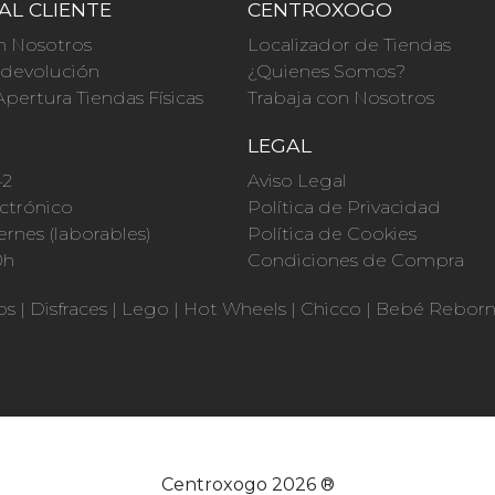
AL CLIENTE
CENTROXOGO
n Nosotros
Localizador de Tiendas
a devolución
¿Quienes Somos?
Apertura Tiendas Físicas
Trabaja con Nosotros
O
LEGAL
42
Aviso Legal
ctrónico
Política de Privacidad
ernes (laborables)
Política de Cookies
0h
Condiciones de Compra
os
|
Disfraces
|
Lego
|
Hot Wheels
|
Chicco
|
Bebé Rebor
Centroxogo 2026 ®