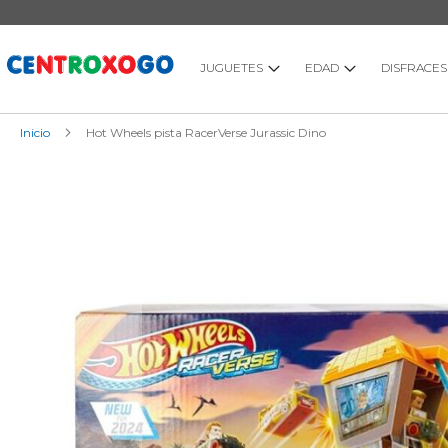
Ir
al
contenido
JUGUETES
EDAD
DISFRACES
Inicio
Hot Wheels pista RacerVerse Jurassic Dino
Saltar
al
final
de
la
galería
de
imágenes