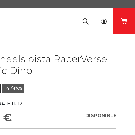
Mi 
eels pista RacerVerse
ic Dino
+4 Años
#:
HTP12
 €
DISPONIBLE