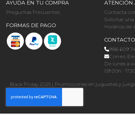
AYUDA EN TU COMPRA
ATENCIÓN 
Preguntas Frecuentes
Contacta co
Solicitar un
FORMAS DE PAGO
Horários de 
CONTACT
986 609 7
Correo Ele
De lunes a vi
09.00h · 17.3
Black Friday 2025
|
Promociones en juguetes y jueg