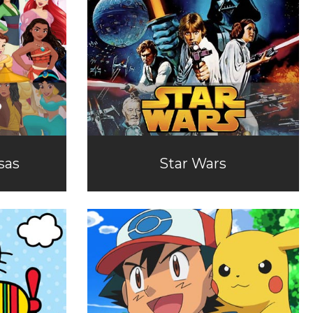
sas
Star Wars