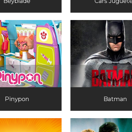
Beyblade
Cars Juguet
Pinypon
Batman