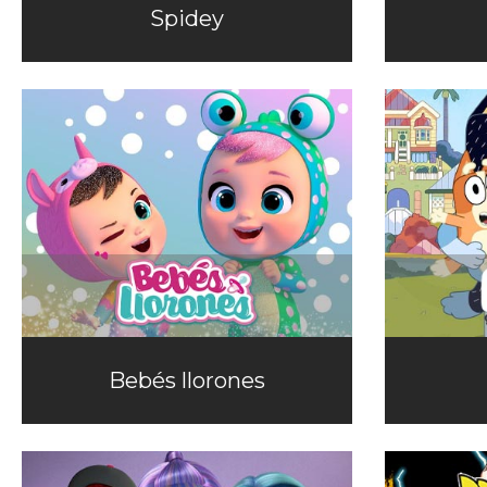
Spidey
Bebés llorones