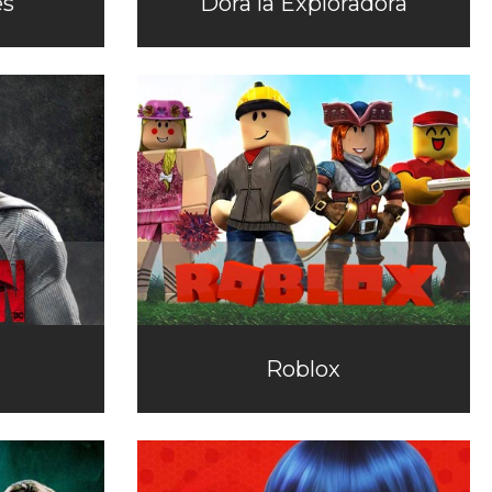
es
Dora la Exploradora
Roblox