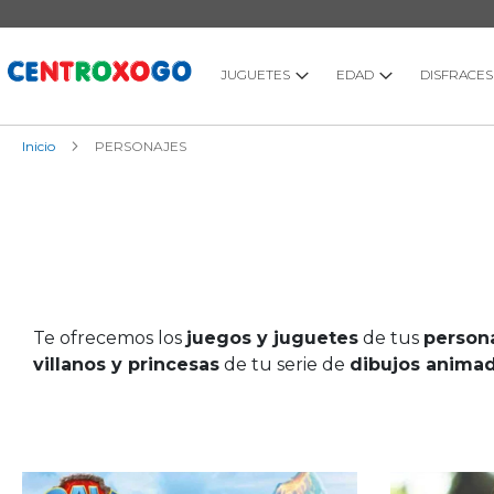
Ir
al
contenido
JUGUETES
EDAD
DISFRACES
Inicio
PERSONAJES
Te ofrecemos los
juegos y juguetes
de tus
person
villanos y princesas
de tu serie de
dibujos animad