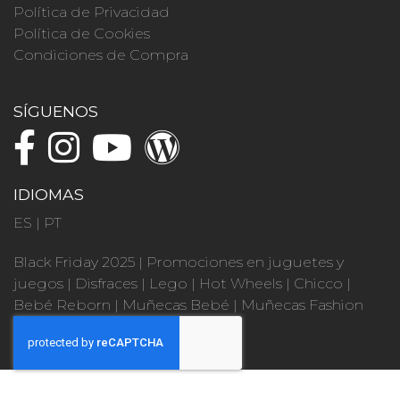
Política de Privacidad
Política de Cookies
Condiciones de Compra
SÍGUENOS
IDIOMAS
ES
|
PT
Black Friday 2025
|
Promociones en juguetes y
juegos
|
Disfraces
|
Lego
|
Hot Wheels
|
Chicco
|
Bebé Reborn
|
Muñecas Bebé
|
Muñecas Fashion