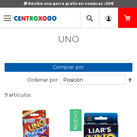
🎁 Recibe una gorra gratis en compras ≥50€
Ir
al
contenido
Mi
UNO
Comprar por
Fi
Ordenar por
D
D
9
artículos
NUEVO