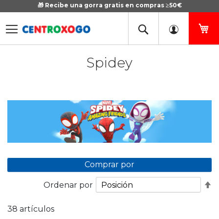
🎁 Recibe una gorra gratis en compras ≥50€
Ir
al
contenido
Mi
Spidey
Comprar por
Fi
Ordenar por
D
D
38
artículos