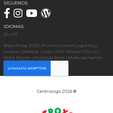
SÍGUENOS
IDIOMAS
ES
|
PT
Black Friday 2025
|
Promociones en juguetes y
juegos
|
Disfraces
|
Lego
|
Hot Wheels
|
Chicco
|
Bebé Reborn
|
Muñecas Bebé
|
Muñecas Fashion
Centroxogo 2026 ®