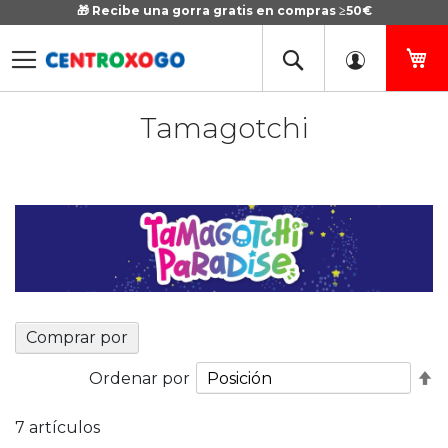
🎁 Recibe una gorra gratis en compras ≥50€
Ir
al
contenido
Mi
Tamagotchi
Comprar por
Fi
Ordenar por
D
D
7
artículos