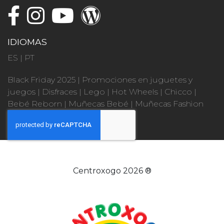
IDIOMAS
ES
|
PT
Black Friday 2025
|
Promociones en juguetes y
juegos
|
Disfraces
|
Lego
|
Hot Wheels
|
Chicco
|
Bebé Reborn
|
Muñecas Bebé
|
Muñecas Fashion
Centroxogo 2026 ®