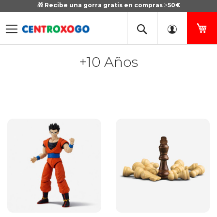
🎁 Recibe una gorra gratis en compras ≥50€
Ir
al
contenido
Mi
+10 Años