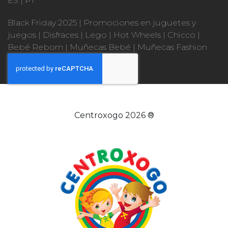
ES
|
PT
Black Friday 2025
|
Promociones en juguetes y
juegos
|
Disfraces
|
Lego
|
Hot Wheels
|
Chicco
|
Bebé Reborn
|
Muñecas Bebé
|
Muñecas Fashion
Centroxogo 2026 ®