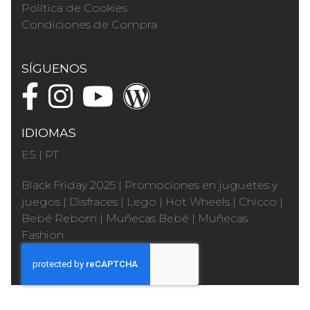
Política de Cookies
Condiciones de Compra
SÍGUENOS
IDIOMAS
ES
|
PT
Black Friday 2025
|
Promociones en juguetes y
juegos
|
Disfraces
|
Lego
|
Hot Wheels
|
Chicco
|
Bebé Reborn
|
Muñecas Bebé
|
Muñecas
Fashion