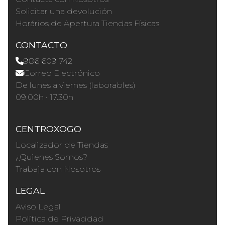
Solicitar una devolución
Horários de Apertura Tiendas Físicas
CONTACTO
986 609 742
Correo Electrónico
De lunes a viernes (laborables)
09.00h · 17.30h
CENTROXOGO
Localizador de Tiendas
¿Quienes Somos?
Trabaja con Nosotros
LEGAL
Aviso Legal
Política de Privacidad