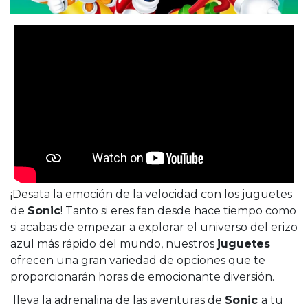
¡Desata la emoción de la velocidad con los juguetes
de
Sonic
! Tanto si eres fan desde hace tiempo como
si acabas de empezar a explorar el universo del erizo
azul más rápido del mundo, nuestros
juguetes
ofrecen una gran variedad de opciones que te
proporcionarán horas de emocionante diversión.
lleva la adrenalina de las aventuras de
Sonic
a tu