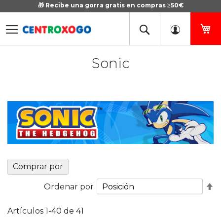
🎁 Recibe una gorra gratis en compras ≥50€
Ir
al
contenido
Mi
Sonic
Comprar por
Fi
Ordenar por
D
D
Artículos
1
-
40
de
41