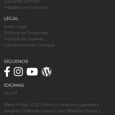
¿Quienes Somos?
Trabaja con Nosotros
LEGAL
Aviso Legal
Política de Privacidad
Política de Cookies
Condiciones de Compra
SÍGUENOS
IDIOMAS
ES
|
PT
Black Friday 2025
|
Promociones en juguetes y
juegos
|
Disfraces
|
Lego
|
Hot Wheels
|
Chicco
|