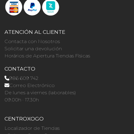
ATENCIÓN AL CLIENTE
Contacta con Nosotros
Solicitar una devolución
Horários de Apertura Tiendas Físicas
CONTACTO
986 609 742
Correo Electrónico
De lunes a viernes (laborables)
09.00h · 17.30h
CENTROXOGO
Localizador de Tiendas