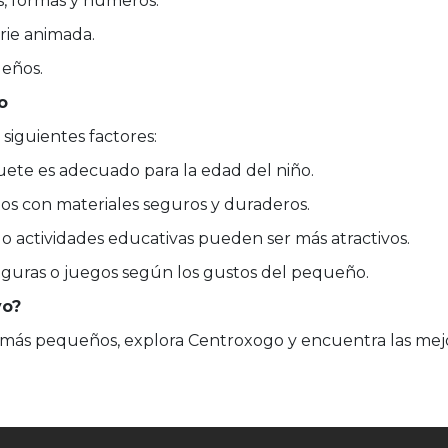
s, formas y números.
erie animada.
ueños.
o
siguientes factores:
uete es adecuado para la edad del niño.
os con materiales seguros y duraderos.
s o actividades educativas pueden ser más atractivos.
 figuras o juegos según los gustos del pequeño.
yo?
 más pequeños, explora Centroxogo y encuentra las mejor