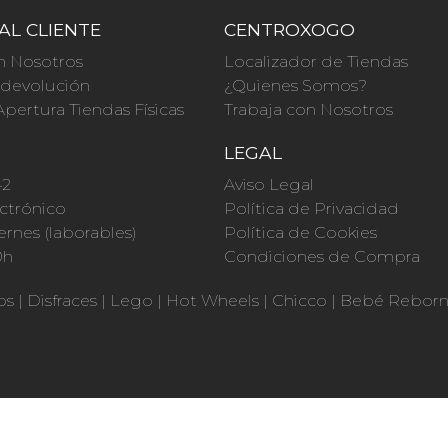
AL CLIENTE
CENTROXOGO
n Nosotros
Localizador de Tiendas
a devolución
¿Quienes Somos?
Apertura Tiendas Físicas
Trabaja con Nosotros
O
LEGAL
42
Aviso Legal
ctrónico
Política de Privacidad
ernes (laborables)
Política de Cookies
0h
Condiciones de Compra
os
|
Disfraces
|
Lego
|
Hot Wheels
|
Chicco
|
Bebé Rebor