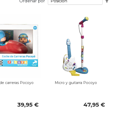
Fij
Ordenar por
Di
De
de carreras Pocoyo
Micro y guitarra Pocoyo
39,95 €
47,95 €