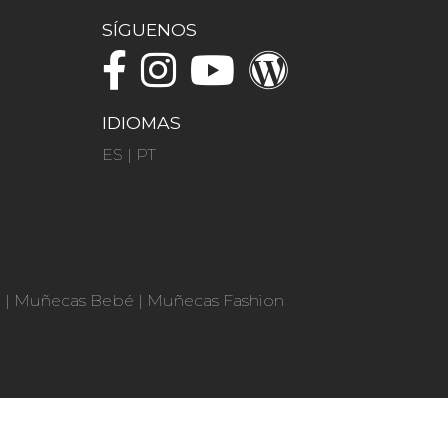
SÍGUENOS
IDIOMAS
ES
|
PT
n
|
Muñecas Bebé
|
Muñecas Fashion