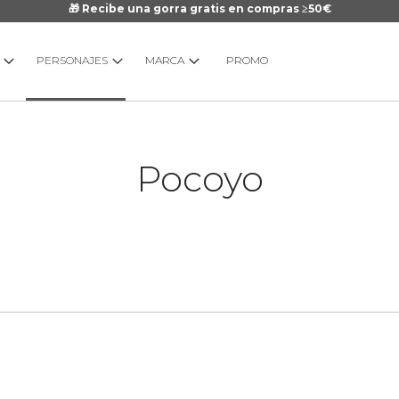
🎁 Recibe una gorra gratis en compras ≥50€
PERSONAJES
MARCA
PROMO
Pocoyo