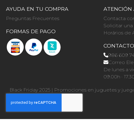
AYUDA EN TU COMPRA
ATENCIÓN 
Preguntas Frecuentes
Contacta co
Solicitar un
FORMAS DE PAGO
Horários de 
CONTACT
986 609 7
Correo Ele
De lunes a vi
09.00h · 17.3
Black Friday 2025
|
Promociones en juguetes y jueg