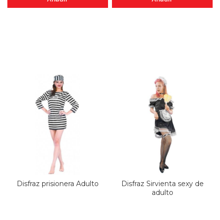
Disfraz prisionera Adulto
Disfraz Sirvienta sexy de
adulto