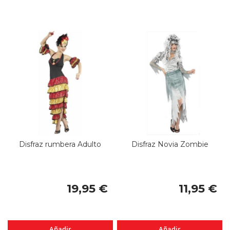
Disfraz rumbera Adulto
Disfraz Novia Zombie
19,95 €
11,95 €
Añadir
Añadir