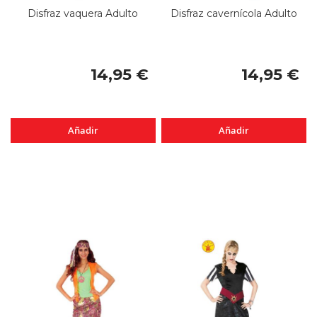
Disfraz vaquera Adulto
Disfraz cavernícola Adulto
14,95 €
14,95 €
Añadir
Añadir