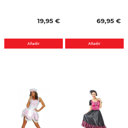
19,95 €
69,95 €
Añadir
Añadir