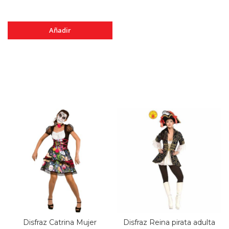
Añadir
Disfraz Catrina Mujer
Disfraz Reina pirata adulta