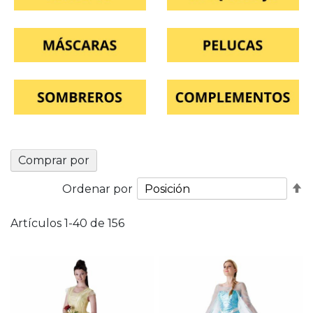
Comprar por
Fi
Ordenar por
D
D
Artículos
1
-
40
de
156