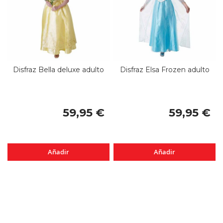
Disfraz Bella deluxe adulto
Disfraz Elsa Frozen adulto
59,95 €
59,95 €
Añadir
Añadir