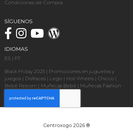
Condiciones de Compra
SÍGUENOS
IDIOMAS
ES
|
PT
Black Friday 2025
|
Promociones en juguetes y
juegos
|
Disfraces
|
Lego
|
Hot Wheels
|
Chicco
|
Bebé Reborn
|
Muñecas Bebé
|
Muñecas Fashion
Centroxogo 2026 ®