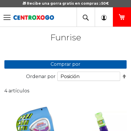
🎁 Recibe una gorra gratis en compras ≥50€
Ir
al
contenido
Mi
Funrise
Comprar por
Fi
Ordenar por
D
D
4
artículos