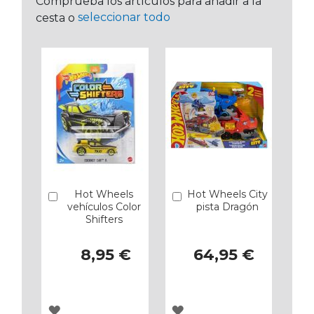
Comprueba los artículos para añadir a la
seleccionar todo
cesta o
Hot Wheels
Hot Wheels City
Añadir
Añadir
vehículos Color
pista Dragón
Shifters
8,95 €
64,95 €
AGREGAR
AGREGAR