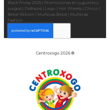
Black Friday 2025
|
Promociones en juguetes y
juegos
|
Disfraces
|
Lego
|
Hot Wheels
|
Chicco
|
Bebé Reborn
|
Muñecas Bebé
|
Muñecas
Fashion
Centroxogo 2026 ®