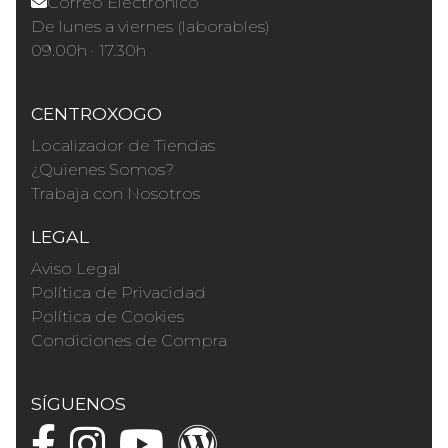
Correo Electrónico
De lunes a viernes (laborables)
09.00h · 17.30h
CENTROXOGO
Localizador de Tiendas
¿Quienes Somos?
Trabaja con Nosotros
LEGAL
Aviso Legal
Política de Privacidad
Política de Cookies
Condiciones de Compra
SÍGUENOS