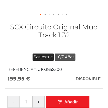
SCX Circuito Original Mud
Track 1:32
Scalextric
+6/7 Años
REFERENCIA#:
U10385S500
199,95 €
DISPONIBLE
Añadir