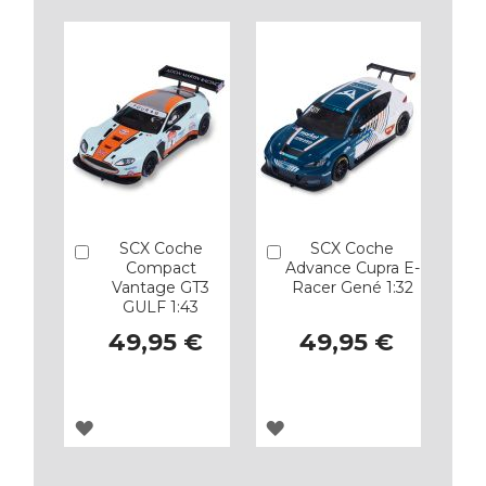
SCX Coche
SCX Coche
Añadir
Añadir
Compact
Advance Cupra E-
Vantage GT3
Racer Gené 1:32
GULF 1:43
49,95 €
49,95 €
AGREGAR
AGREGAR
A
A