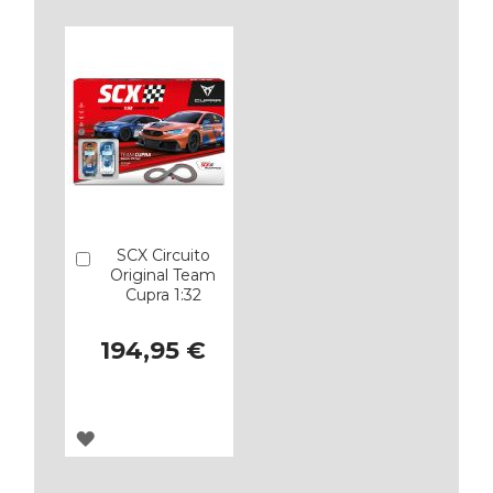
LOS
LOS
FAVORITOS
FAVORITOS
SCX Circuito
Añadir
Original Team
Cupra 1:32
194,95 €
AGREGAR
A