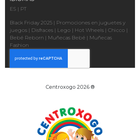
ES
|
PT
Black Friday 2025
|
Promociones en juguetes y
juegos
|
Disfraces
|
Lego
|
Hot Wheels
|
Chicco
|
Bebé Reborn
|
Muñecas Bebé
|
Muñecas
Fashion
Centroxogo 2026 ®