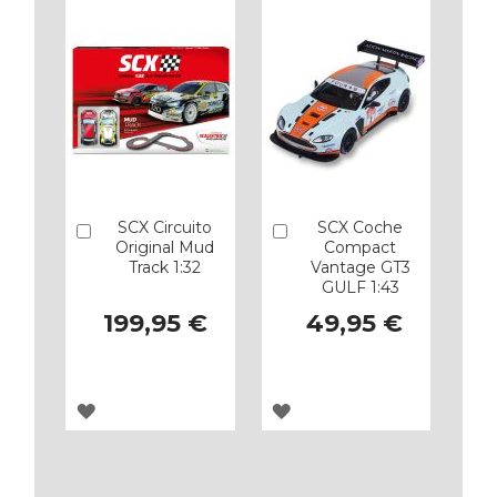
SCX Circuito
SCX Coche
Añadir
Añadir
Original Mud
Compact
Track 1:32
Vantage GT3
GULF 1:43
199,95 €
49,95 €
AGREGAR
AGREGAR
A
A
LOS
LOS