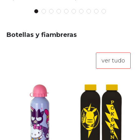
A
PARA
A
PARA
LOS
COMPARAR
LOS
COMPARAR
FAVORITOS
FAVORITOS
Botellas y fiambreras
ver tudo