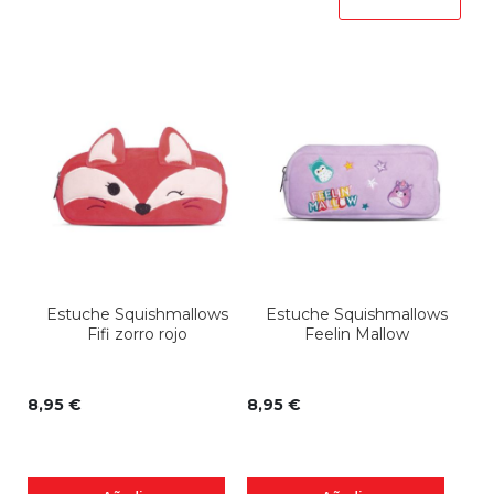
Estuche Squishmallows
Estuche Squishmallows
E
Fifi zorro rojo
Feelin Mallow
8,95 €
8,95 €
11,