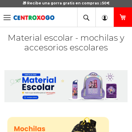
🎁 Recibe una gorra gratis en compras ≥50€
Ir
al
contenido
Mi
Material escolar - mochilas y
accesorios escolares