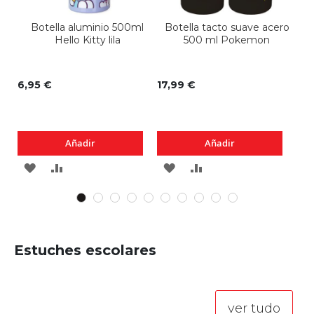
Botella aluminio 500ml
Botella tacto suave acero
Hello Kitty lila
500 ml Pokemon
6,95 €
17,99 €
6,9
Añadir
Añadir
AGREGAR
AÑADIR
AGREGAR
AÑADIR
A
PARA
A
PARA
LOS
COMPARAR
LOS
COMPARAR
FAVORITOS
FAVORITOS
Estuches escolares
ver tudo