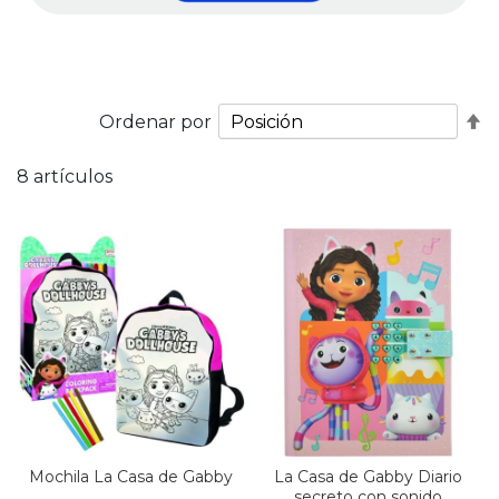
Fi
Ordenar por
D
D
8
artículos
Mochila La Casa de Gabby
La Casa de Gabby Diario
secreto con sonido