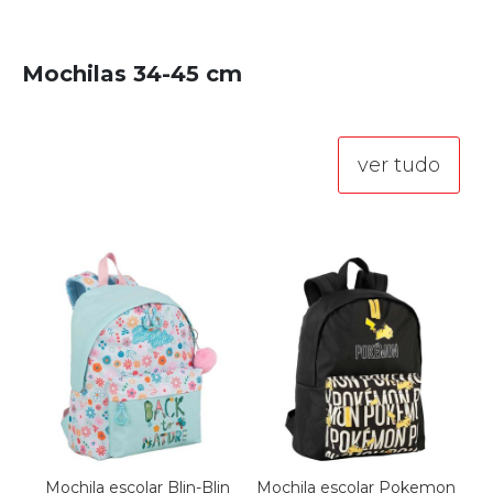
Mochilas 34-45 cm
ver tudo
Mochila escolar Blin-Blin
Mochila escolar Pokemon
M