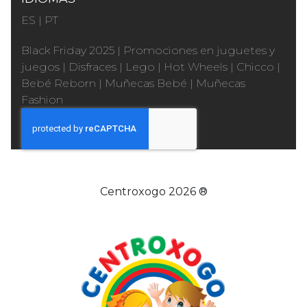
ES
|
PT
Black Friday 2025
|
Promociones en juguetes y
juegos
|
Disfraces
|
Lego
|
Hot Wheels
|
Chicco
|
Bebé Reborn
|
Muñecas Bebé
|
Muñecas
Fashion
Centroxogo 2026 ®