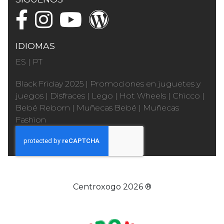
IDIOMAS
ES
|
PT
Black Friday 2025
|
Promociones en juguetes y
juegos
|
Disfraces
|
Lego
|
Hot Wheels
|
Chicco
|
Bebé Reborn
|
Muñecas Bebé
|
Muñecas
Fashion
Centroxogo 2026 ®