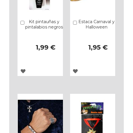
Kit pintauñas y
Estaca Carnaval y
Añadir
Añadir
pintalabios negros
Halloween
1,99 €
1,95 €
AGREGAR
AGREGAR
A
A
LOS
LOS
FAVORITOS
FAVORITOS