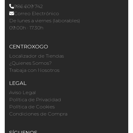
986 609 742
Correo Electrónico
De lunes a viernes (laborables)
09.00h · 17.30h
CENTROXOGO
Localizador de Tiendas
¿Quienes Somos?
Trabaja con Nosotros
LEGAL
Aviso Legal
Política de Privacidad
Política de Cookies
Condiciones de Compra
SÍGUENOS