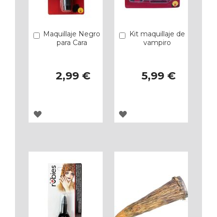
Maquillaje Negro
Kit maquillaje de
Añadir
Añadir
para Cara
vampiro
2,99 €
5,99 €
AGREGAR
AGREGAR
A
A
LOS
LOS
FAVORITOS
FAVORITOS