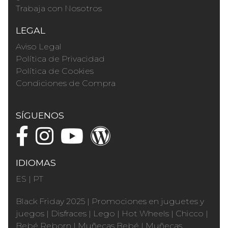
Trabaja con Nosotros
LEGAL
Aviso Legal
Política de Privacidad
Política de Cookies
Condiciones de Compra
SÍGUENOS
IDIOMAS
ES
|
PT
Black Friday 2025
|
Promociones en juguetes y
juegos
|
Disfraces
|
Lego
|
Hot Wheels
|
Chicco
|
Bebé Reborn
|
Muñecas Bebé
|
Muñecas