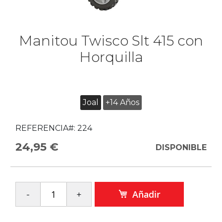
Manitou Twisco Slt 415 con
Horquilla
Joal
+14 Años
REFERENCIA#:
224
24,95 €
DISPONIBLE
Añadir