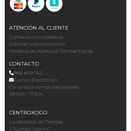
ATENCIÓN AL CLIENTE
Contacta con Nosotros
Solicitar una devolución
Horários de Apertura Tiendas Físicas
CONTACTO
986 609 742
Correo Electrónico
De lunes a viernes (laborables)
09.00h · 17.30h
CENTROXOGO
Localizador de Tiendas
¿Quienes Somos?