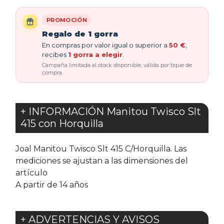
PROMOCIÓN
Regalo de 1 gorra
En compras por valor igual o superior a
50 €
,
recibes
1 gorra a elegir
.
Campaña limitada al stock disponible, válida por tique de
compra.
+ INFORMACIÓN Manitou Twisco Slt
415 con Horquilla
Joal Manitou Twisco Slt 415 C/Horquilla. Las
mediciones se ajustan a las dimensiones del
artículo
A partir de 14 años
+ ADVERTENCIAS Y AVISOS