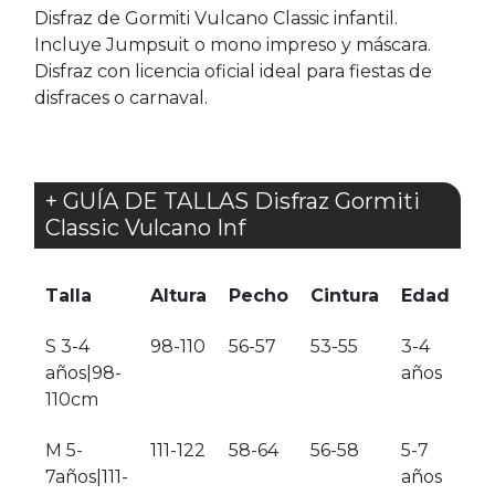
Disfraz de Gormiti Vulcano Classic infantil.
Incluye Jumpsuit o mono impreso y máscara.
Disfraz con licencia oficial ideal para fiestas de
disfraces o carnaval.
+ GUÍA DE TALLAS Disfraz Gormiti
Classic Vulcano Inf
Talla
Altura
Pecho
Cintura
Edad
S 3-4
98-110
56-57
53-55
3-4
años|98-
años
110cm
M 5-
111-122
58-64
56-58
5-7
7años|111-
años