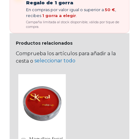
Regalo de 1 gorra
En compras por valor igual o superior a
50 €
,
recibes
1 gorra a elegir
.
Campaña limitada al stock disponible, válida por tique de
compra.
Productos relacionados
Comprueba los artículos para añadir a la
seleccionar todo
cesta o
Maquillaje facial