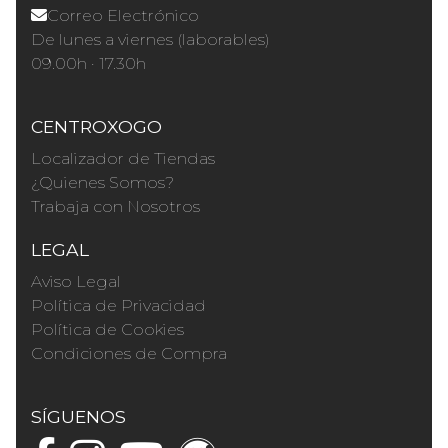
Correo Electrónico
De lunes a viernes (laborables)
09.00h · 17.30h
CENTROXOGO
Localizador de Tiendas
¿Quienes Somos?
Trabaja con Nosotros
LEGAL
Aviso Legal
Política de Privacidad
Política de Cookies
Condiciones de Compra
SÍGUENOS