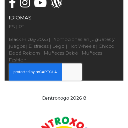
IDIOMAS
ES
|
PT
Black Friday 2025
|
Promociones en juguetes y
juegos
|
Disfraces
|
Lego
|
Hot Wheels
|
Chicco
|
Bebé Reborn
|
Muñecas Bebé
|
Muñecas
Fashion
Centroxogo 2026 ®