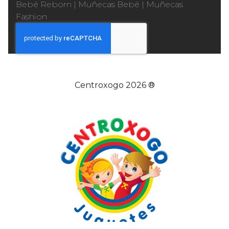
Bebé Reborn
|
Muñecas Bebé
|
Muñecas
Fashion
Centroxogo 2026 ®