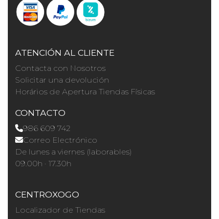
ATENCIÓN AL CLIENTE
Contacta con Nosotros
Solicitar una devolución
Horários de Apertura Tiendas Físicas
CONTACTO
986 609 742
Correo Electrónico
De lunes a viernes (laborables)
09.00h · 17.30h
CENTROXOGO
Localizador de Tiendas