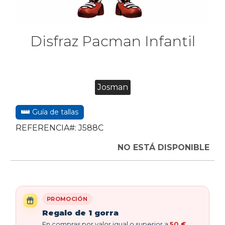
Disfraz Pacman Infantil
Josman
Guía de tallas
REFERENCIA#:
J588C
NO ESTÁ DISPONIBLE
PROMOCIÓN
Regalo de 1 gorra
En compras por valor igual o superior a
50 €
,