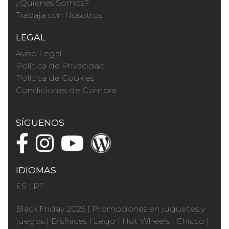
¿Quienes Somos?
Trabaja con Nosotros
LEGAL
Aviso Legal
Política de Privacidad
Política de Cookies
Condiciones de Compra
SÍGUENOS
IDIOMAS
ES
|
PT
Black Friday 2025
|
Promociones en juguetes y
juegos
|
Disfraces
|
Lego
|
Hot Wheels
|
Chicco
|