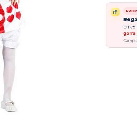
PROM
Rega
En com
gorra 
Campaña