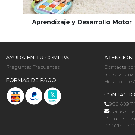
Aprendizaje y Desarrollo Motor
AYUDA EN TU COMPRA
ATENCIÓN 
Preguntas Frecuentes
Contacta co
Solicitar un
FORMAS DE PAGO
Horários de 
CONTACT
986 609 7
Correo Ele
De lunes a vi
09.00h · 17.3