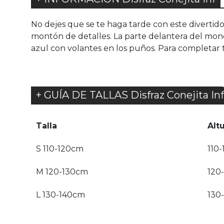
No dejes que se te haga tarde con este divertido
montón de detalles. La parte delantera del mon
azul con volantes en los puños. Para completar t
+ GUÍA DE TALLAS Disfraz Conejita Inf
Talla
Alt
S 110-120cm
110-
M 120-130cm
120
L 130-140cm
130