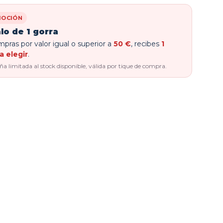
OCIÓN
lo de 1 gorra
pras por valor igual o superior a
50 €
, recibes
1
a elegir
.
 limitada al stock disponible, válida por tique de compra.