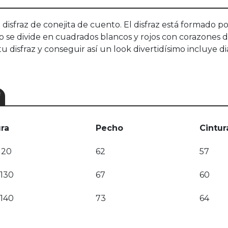
 disfraz de conejita de cuento. El disfraz está formado 
o se divide en cuadrados blancos y rojos con corazones 
u disfraz y conseguir así un look divertidísimo incluye d
ura
Pecho
Cintur
120
62
57
-130
67
60
-140
73
64