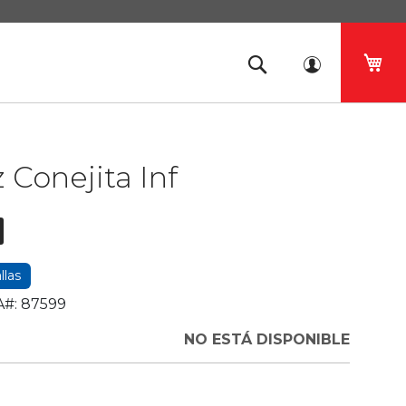
Mi 
z Conejita Inf
llas
#:
87599
NO ESTÁ DISPONIBLE