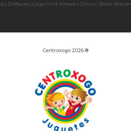
os
|
Disfraces
|
Lego
|
Hot Wheels
|
Chicco
|
Bebé Rebor
Centroxogo 2026 ®