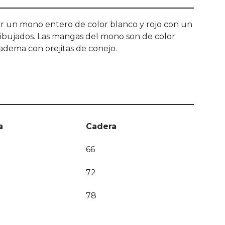
por un mono entero de color blanco y rojo con un
dibujados. Las mangas del mono son de color
iadema con orejitas de conejo.
a
Cadera
66
72
78