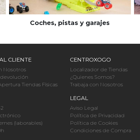
Coches, pistas y garajes
AL CLIENTE
CENTROXOGO
n Nosotros
Localizador de Tiendas
a devolución
¿Quienes Somos?
Apertura Tiendas Físicas
Trabaja con Nosotros
O
LEGAL
42
Aviso Legal
ctrónico
Política de Privacidad
ernes (laborables)
Política de Cookies
0h
Condiciones de Compra