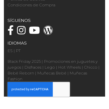
Condiciones de Compra
SÍGUENOS
IDIOMAS
ES
|
PT
Black Friday 2025
|
Promociones en juguetes y
juegos
|
Disfraces
|
Lego
|
Hot Wheels
|
Chicco
|
Bebé Reborn
|
Muñecas Bebé
|
Muñecas
Fashion