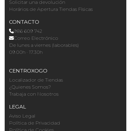
Solicitar una devolución
Horários de Apertura Tiendas Físicas
CONTACTO
986 609 742
Correo Electrónico
De lunes a viernes (laborables)
09.00h · 17.30h
CENTROXOGO
Localizador de Tiendas
¿Quienes Somos?
Trabaja con Nosotros
LEGAL
Aviso Legal
Política de Privacidad
Política de Cookies