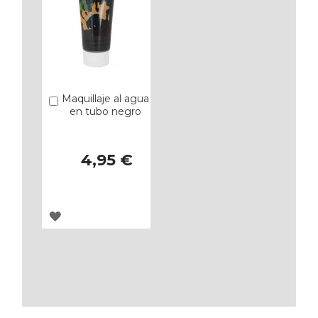
Maquillaje al agua
Añadir
en tubo negro
4,95 €
AGREGAR
A
LOS
FAVORITOS