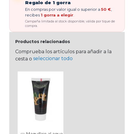
Regalo de 1 gorra
En compras por valor igual o superior a
50 €
,
recibes
1 gorra a elegir
.
Campaña limitada al stock disponible, válida por tique de
compra.
Productos relacionados
Comprueba los artículos para añadir a la
seleccionar todo
cesta o
Maquillaje al agua