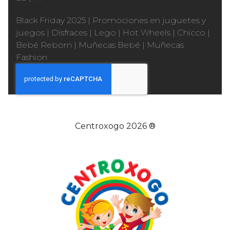
Black Friday 2025
|
Promociones en juguetes y
juegos
|
Disfraces
|
Lego
|
Hot Wheels
|
Chicco
|
Bebé Reborn
|
Muñecas Bebé
|
Muñecas
Fashion
Centroxogo 2026 ®