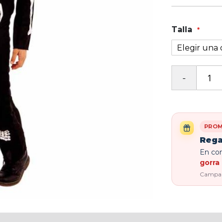
Talla
PROM
Rega
En com
gorra 
Campaña