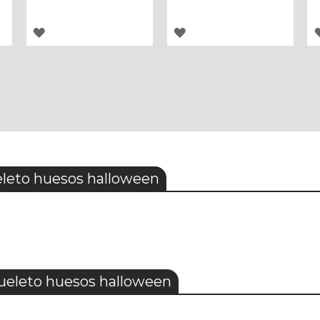
AGREGAR
AGREGAR
A
A
LOS
LOS
FAVORITOS
FAVORITOS
eleto huesos halloween
queleto huesos halloween