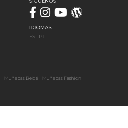
SÍGUENOS
IDIOMAS
ES
|
PT
n
|
Muñecas Bebé
|
Muñecas Fashion