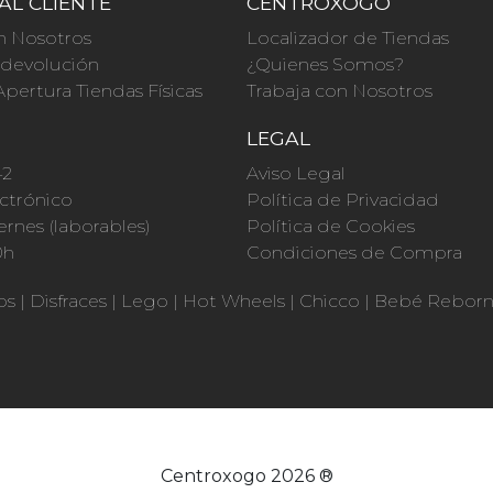
AL CLIENTE
CENTROXOGO
n Nosotros
Localizador de Tiendas
a devolución
¿Quienes Somos?
Apertura Tiendas Físicas
Trabaja con Nosotros
O
LEGAL
42
Aviso Legal
ctrónico
Política de Privacidad
ernes (laborables)
Política de Cookies
0h
Condiciones de Compra
os
|
Disfraces
|
Lego
|
Hot Wheels
|
Chicco
|
Bebé Rebor
Centroxogo 2026 ®