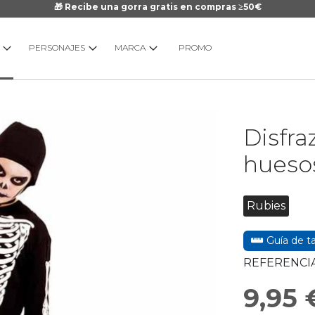
🎁 Recibe una gorra gratis en compras ≥50€
PERSONAJES
MARCA
PROMO
Saltar
Disfra
al
comienzo
hueso
de
la
galería
Rubies
de
imágenes
Guía de ta
REFERENCIA
9,95 