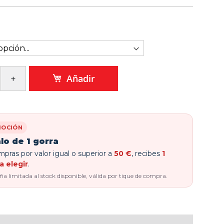
Añadir
OCIÓN
lo de 1 gorra
pras por valor igual o superior a
50 €
, recibes
1
a elegir
.
 limitada al stock disponible, válida por tique de compra.