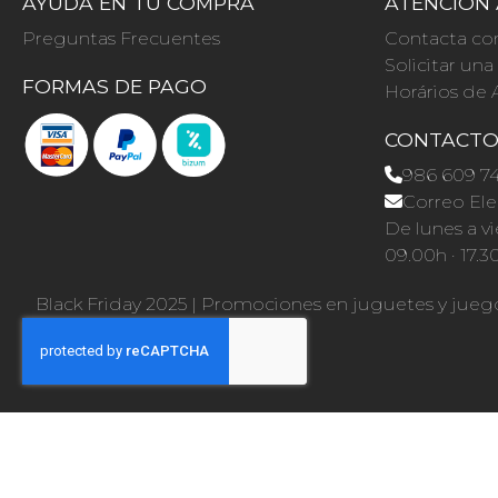
AYUDA EN TU COMPRA
ATENCIÓN 
Preguntas Frecuentes
Contacta co
Solicitar un
FORMAS DE PAGO
Horários de 
CONTACT
986 609 7
Correo Ele
De lunes a vi
09.00h · 17.3
Black Friday 2025
|
Promociones en juguetes y jueg