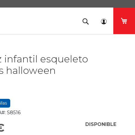
Mi 
z infantil esqueleto
s halloween
llas
#:
S8516
€
DISPONIBLE