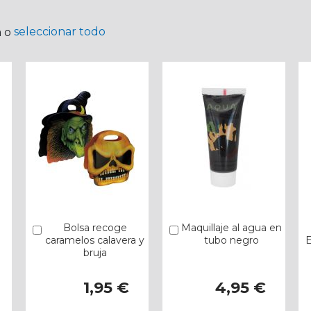
seleccionar todo
a o
o
Bolsa recoge
Maquillaje al agua en
Añadir
Añadir
caramelos calavera y
tubo negro
E
bruja
1,95 €
4,95 €