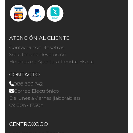
ATENCIÓN AL CLIENTE
Contacta con Nosotros
Solicitar una devolución
Horários de Apertura Tiendas Físicas
CONTACTO
986 609 742
Correo Electrónico
De lunes a viernes (laborables)
09.00h · 17.30h
CENTROXOGO