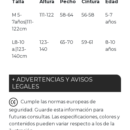
Talla
Altura
Pecho
Cintura
Edad
M 5-
111-122
58-64
56-58
5-7
7años|111-
años
122cm
L8-10
123-
65-70
59-61
8-10
a.|123-
140
años
140cm
+ ADVERTENCIAS Y AVISOS
LEGALES
Cumple las normas europeas de
seguridad. Guarde esta información para
futuras consultas. Las especificaciones, colores y
contenidos pueden variar respecto a los de la