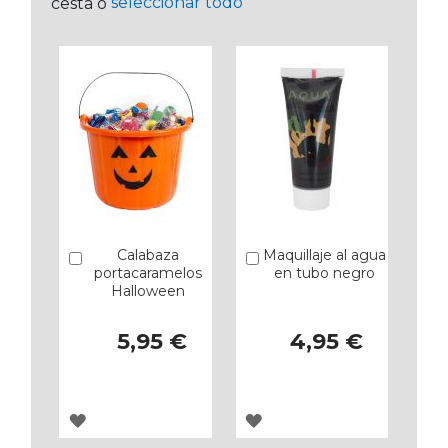
seleccionar todo
cesta o
Calabaza
Maquillaje al agua
Añadir
Añadir
portacaramelos
en tubo negro
Halloween
5,95 €
4,95 €
AGREGAR
AGREGAR