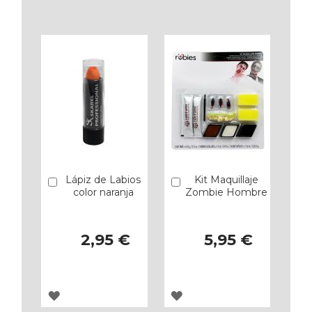
A
A
LOS
LOS
FAVORITOS
FAVORITOS
Lápiz de Labios
Kit Maquillaje
Añadir
Añadir
color naranja
Zombie Hombre
2,95 €
5,95 €
AGREGAR
AGREGAR