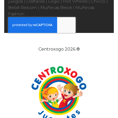
juegos
|
Disfraces
|
Lego
|
Hot Wheels
|
Chicco
|
Bebé Reborn
|
Muñecas Bebé
|
Muñecas
Fashion
Centroxogo 2026 ®