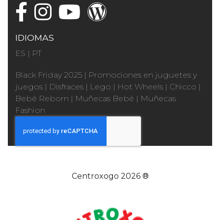
IDIOMAS
ES
|
PT
Black Friday 2025
|
Promociones en juguetes y
juegos
|
Disfraces
|
Lego
|
Hot Wheels
|
Chicco
|
Bebé Reborn
|
Muñecas Bebé
|
Muñecas
Fashion
Centroxogo 2026 ®