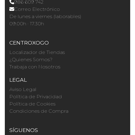
986 609 742
Correo Electrónico
De lunes a viernes (laborables)
09.00h · 17.30h
CENTROXOGO
Localizador de Tiendas
¿Quienes Somos?
Trabaja con Nosotros
LEGAL
Aviso Legal
Política de Privacidad
Política de Cookies
Condiciones de Compra
SÍGUENOS