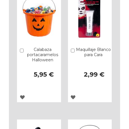
Calabaza
Maquillaje Blanco
Añadir
Añadir
portacaramelos
para Cara
Halloween
5,95 €
2,99 €
AGREGAR
AGREGAR
A
A
LOS
LOS
FAVORITOS
FAVORITOS