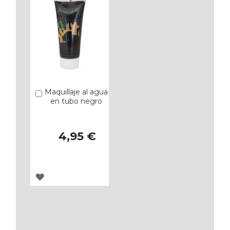
Maquillaje al agua
Añadir
en tubo negro
4,95 €
AGREGAR
A
LOS