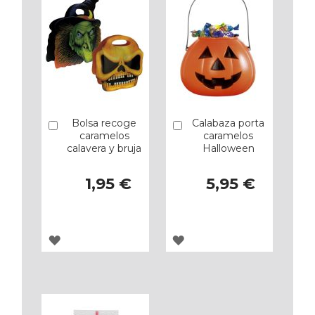
Bolsa recoge
Calabaza porta
Añadir
Añadir
caramelos
caramelos
calavera y bruja
Halloween
1,95 €
5,95 €
AGREGAR
AGREGAR
A
A
LOS
LOS
FAVORITOS
FAVORITOS