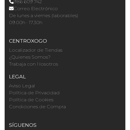
986 609 742
Correo Electrónico
De lunes a viernes (laborables)
09.00h · 17.30h
CENTROXOGO
Localizador de Tiendas
¿Quienes Somos?
Trabaja con Nosotros
LEGAL
Aviso Legal
Política de Privacidad
Política de Cookies
Condiciones de Compra
SÍGUENOS