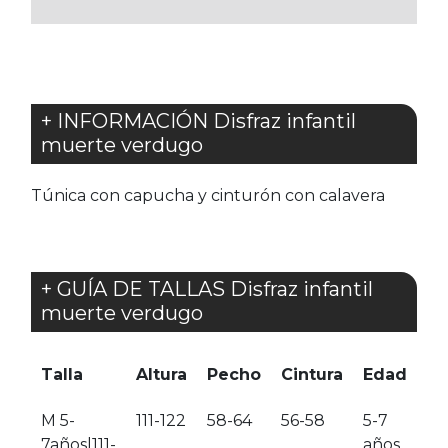
FAVORITOS
+ INFORMACIÓN Disfraz infantil
muerte verdugo
Túnica con capucha y cinturón con calavera
+ GUÍA DE TALLAS Disfraz infantil
muerte verdugo
Talla
Altura
Pecho
Cintura
Edad
M 5-
111-122
58-64
56-58
5-7
7años|111-
años