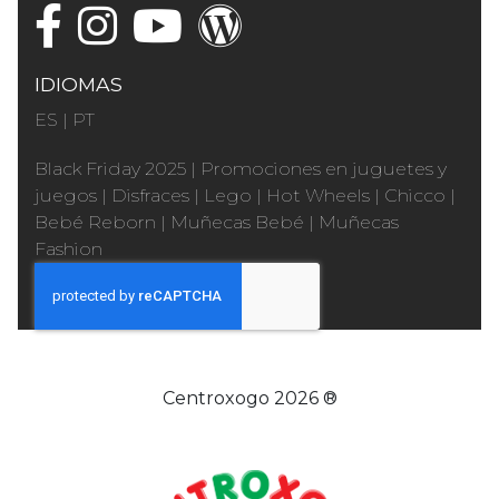
IDIOMAS
ES
|
PT
Black Friday 2025
|
Promociones en juguetes y
juegos
|
Disfraces
|
Lego
|
Hot Wheels
|
Chicco
|
Bebé Reborn
|
Muñecas Bebé
|
Muñecas
Fashion
Centroxogo 2026 ®