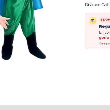
Disfrace Cail
PROM
Rega
En com
gorra 
Campaña