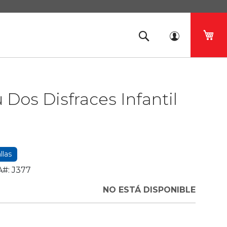
Mi 
u Dos Disfraces Infantil
llas
#:
J377
NO ESTÁ DISPONIBLE