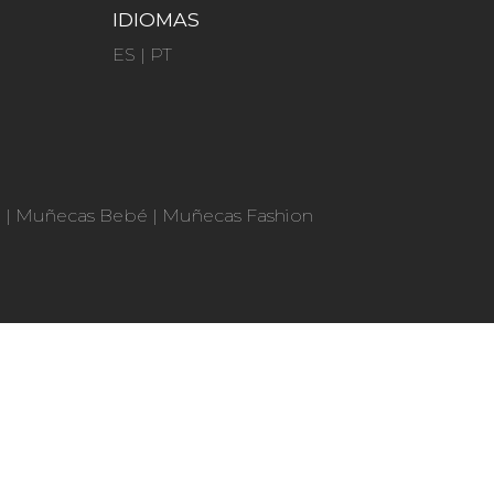
IDIOMAS
ES
|
PT
n
|
Muñecas Bebé
|
Muñecas Fashion