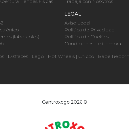
Apertura Tiendas Físicas
Trabaja con Nosotros
O
LEGAL
42
Aviso Legal
ctrónico
Política de Privacidad
ernes (laborables)
Política de Cookies
0h
Condiciones de Compra
os
|
Disfraces
|
Lego
|
Hot Wheels
|
Chicco
|
Bebé Rebor
Centroxogo 2026 ®