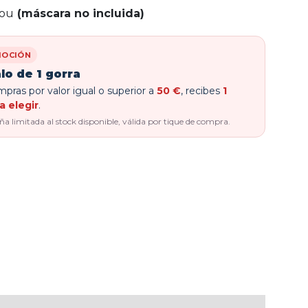
lou
(máscara no incluida)
OCIÓN
lo de 1 gorra
pras por valor igual o superior a
50 €
, recibes
1
a elegir
.
 limitada al stock disponible, válida por tique de compra.