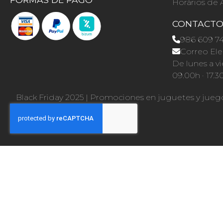
Horários de 
CONTACT
986 609 7
Correo Ele
De lunes a vi
09.00h · 17.3
Black Friday 2025
|
Promociones en juguetes y jueg