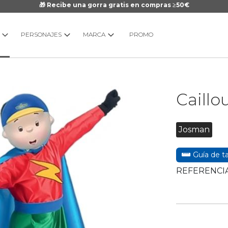
🎁 Recibe una gorra gratis en compras ≥50€
PERSONAJES
MARCA
PROMO
Saltar
Caillo
al
comienzo
de
Josman
la
galería
Guía de ta
de
imágenes
REFERENCIA