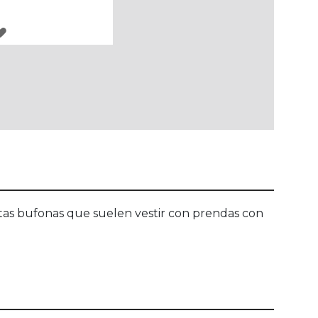
AGREGAR
A
LOS
FAVORITOS
 estas bufonas que suelen vestir con prendas con