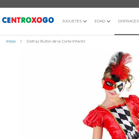
Ir
al
contenido
JUGUETES
EDAD
DISFRACES
Inicio
Disfraz Bufon de la Corte Infantil
Saltar
al
final
de
la
galería
de
imágenes