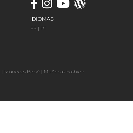
IDIOMAS
ES
|
PT
n
|
Muñecas Bebé
|
Muñecas Fashion