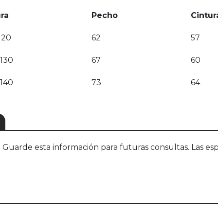
ura
Pecho
Cintur
120
62
57
-130
67
60
-140
73
64
S
uarde esta información para futuras consultas. Las esp