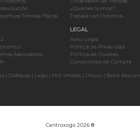
n Nosotros
Localizador de Tiendas
a devolución
¿Quienes Somos?
Apertura Tiendas Físicas
Trabaja con Nosotros
O
LEGAL
42
Aviso Legal
ctrónico
Política de Privacidad
ernes (laborables)
Política de Cookies
0h
Condiciones de Compra
os
|
Disfraces
|
Lego
|
Hot Wheels
|
Chicco
|
Bebé Rebor
Centroxogo 2026 ®