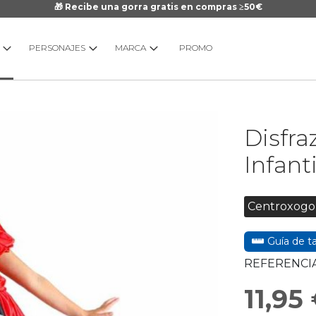
🎁 Recibe una gorra gratis en compras ≥50€
PERSONAJES
MARCA
PROMO
Saltar
Disfra
al
comienzo
Infanti
de
la
galería
Centroxogo
de
imágenes
Guía de ta
REFERENCIA
11,95