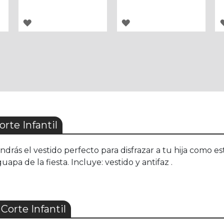
AGREGAR
AGREGAR
A
A
LOS
LOS
FAVORITOS
FAVORITOS
rte Infantil
tendrás el vestido perfecto para disfrazar a tu hija como
apa de la fiesta. Incluye: vestido y antifaz .
Corte Infantil