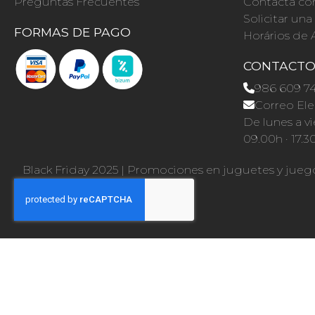
Preguntas Frecuentes
Contacta co
Solicitar un
FORMAS DE PAGO
Horários de 
CONTACT
986 609 7
Correo Ele
De lunes a vi
09.00h · 17.3
Black Friday 2025
|
Promociones en juguetes y jueg