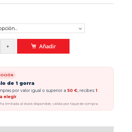
Añadir
OCIÓN
lo de 1 gorra
pras por valor igual o superior a
50 €
, recibes
1
a elegir
.
 limitada al stock disponible, válida por tique de compra.