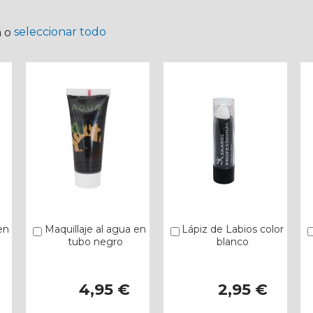
seleccionar todo
a o
en
Maquillaje al agua en
Lápiz de Labios color
Añadir
Añadir
tubo negro
blanco
4,95 €
2,95 €