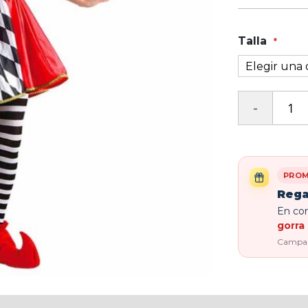
Talla
PROM
Rega
En com
gorra 
Campaña