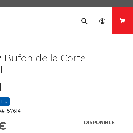
Mi 
z Bufon de la Corte
l
llas
#:
87614
 €
DISPONIBLE