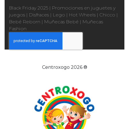
Black Friday 2025
|
Promociones en juguetes y
juegos
|
Disfraces
|
Lego
|
Hot Wheels
|
Chicco
|
Bebé Reborn
|
Muñecas Bebé
|
Muñecas
Fashion
Centroxogo 2026 ®