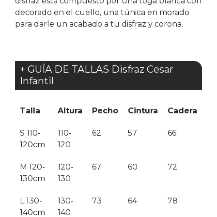
disfraz está compuesto por una toga blanca con
decorado en el cuello, una túnica en morado
para darle un acabado a tu disfraz y corona.
+ GUÍA DE TALLAS Disfraz Cesar
Infantil
Talla
Altura
Pecho
Cintura
Cadera
S 110-
110-
62
57
66
120cm
120
M 120-
120-
67
60
72
130cm
130
L 130-
130-
73
64
78
140cm
140