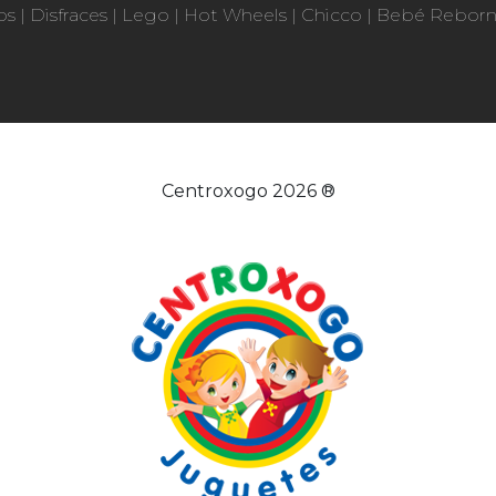
os
|
Disfraces
|
Lego
|
Hot Wheels
|
Chicco
|
Bebé Rebor
Centroxogo 2026 ®