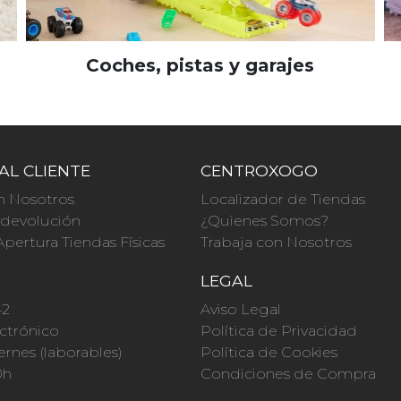
Coches, pistas y garajes
AL CLIENTE
CENTROXOGO
n Nosotros
Localizador de Tiendas
a devolución
¿Quienes Somos?
Apertura Tiendas Físicas
Trabaja con Nosotros
O
LEGAL
42
Aviso Legal
ctrónico
Política de Privacidad
ernes (laborables)
Política de Cookies
0h
Condiciones de Compra