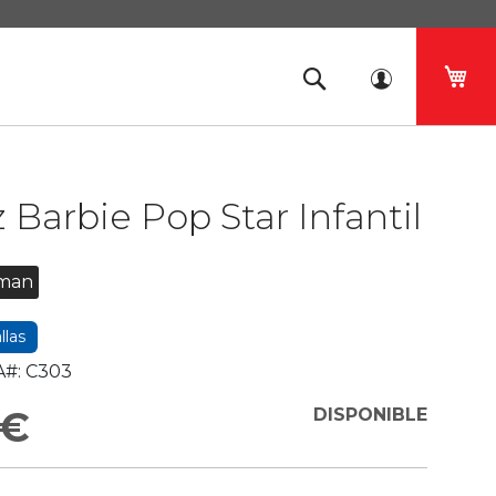
Mi 
z Barbie Pop Star Infantil
man
llas
#:
C303
 €
DISPONIBLE