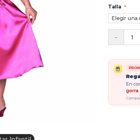
Talla
PROM
Rega
En com
gorra 
Campaña
r Infantil