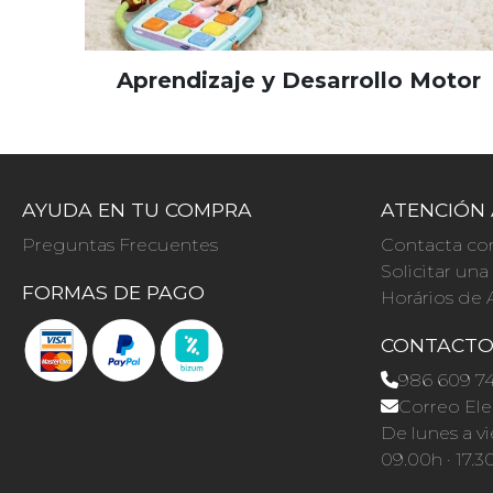
Aprendizaje y Desarrollo Motor
AYUDA EN TU COMPRA
ATENCIÓN 
Preguntas Frecuentes
Contacta co
Solicitar un
FORMAS DE PAGO
Horários de 
CONTACT
986 609 7
Correo Ele
De lunes a vi
09.00h · 17.3