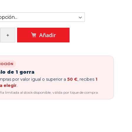
Añadir
OCIÓN
lo de 1 gorra
pras por valor igual o superior a
50 €
, recibes
1
a elegir
.
 limitada al stock disponible, válida por tique de compra.