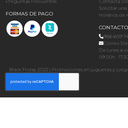
Preguntas Frecuentes
Contacta co
Solicitar un
FORMAS DE PAGO
Horários de 
CONTACT
986 609 7
Correo Ele
De lunes a vi
09.00h · 17.3
Black Friday 2025
|
Promociones en juguetes y jueg