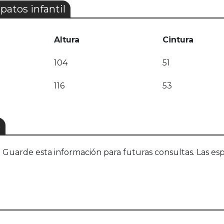
patos infantil
Altura
Cintura
104
51
116
53
S
uarde esta información para futuras consultas. Las esp