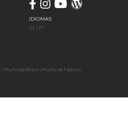
IDIOMAS
ES
|
PT
n
|
Muñecas Bebé
|
Muñecas Fashion