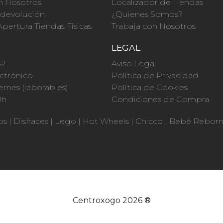
n Nosotros
Localizador de Tiendas
a devolución
¿Quienes Somos?
Apertura Tiendas Físicas
Trabaja con Nosotros
O
LEGAL
42
Aviso Legal
ctrónico
Política de Privacidad
ernes (laborables)
Política de Cookies
0h
Condiciones de Compra
os
|
Disfraces
|
Lego
|
Hot Wheels
|
Chicco
|
Bebé Rebor
Centroxogo 2026 ®