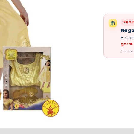
PROM
Rega
En com
gorra 
Campaña