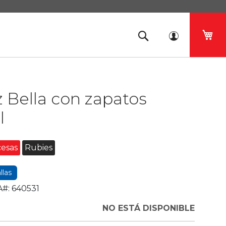
Mi 
z Bella con zapatos
l
cesas
Rubies
llas
#:
640531
NO ESTÁ DISPONIBLE