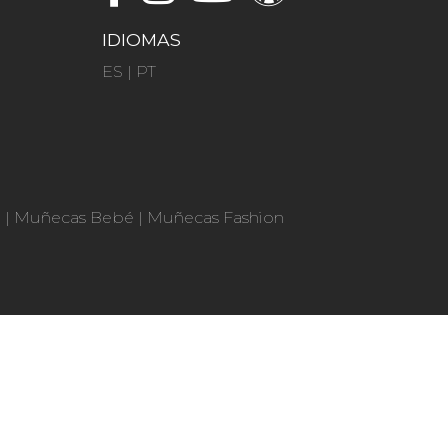
IDIOMAS
ES
|
PT
n
|
Muñecas Bebé
|
Muñecas Fashion