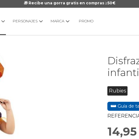
🎁 Recibe una gorra gratis en compras ≥50€
PERSONAJES
MARCA
PROMO
Saltar
Disfra
al
comienzo
infanti
de
la
galería
Rubies
de
imágenes
Guía de ta
REFERENCIA
14,95