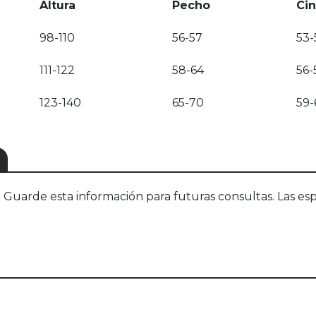
Altura
Pecho
Cin
98-110
56-57
53-
111-122
58-64
56-
123-140
65-70
59-
S
uarde esta información para futuras consultas. Las esp