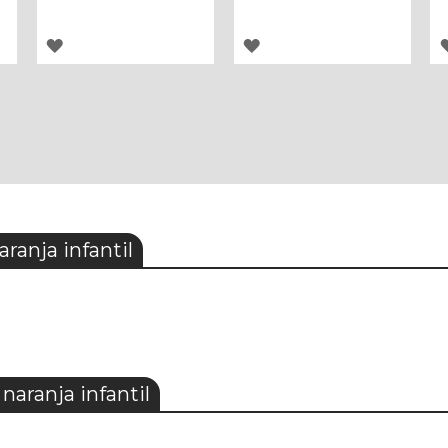
AGREGAR
AGREGAR
A
A
LOS
LOS
FAVORITOS
FAVORITOS
ranja infantil
naranja infantil