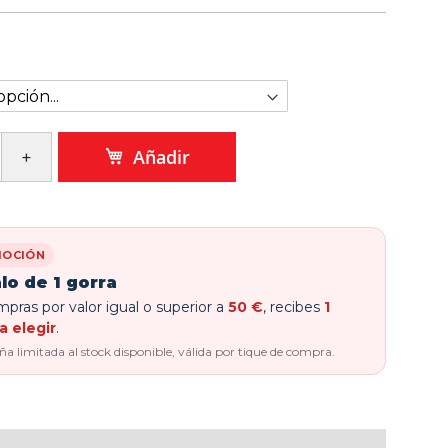
Añadir
OCIÓN
lo de 1 gorra
pras por valor igual o superior a
50 €
, recibes
1
a elegir
.
 limitada al stock disponible, válida por tique de compra.