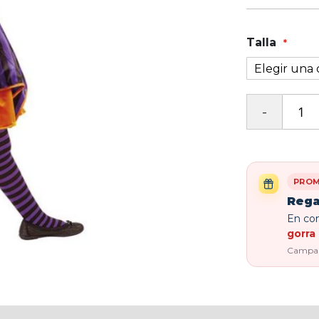
Talla
PROM
Rega
En com
gorra 
Campaña