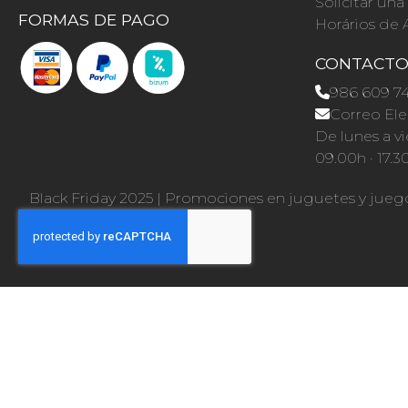
Solicitar un
FORMAS DE PAGO
Horários de 
CONTACT
986 609 7
Correo Ele
De lunes a vi
09.00h · 17.3
Black Friday 2025
|
Promociones en juguetes y jueg