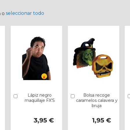
seleccionar todo
a o
o
Lápiz negro
Bolsa recoge
Añadir
Añadir
maquillaje FX'S
caramelos calavera y
bruja
3,95 €
1,95 €