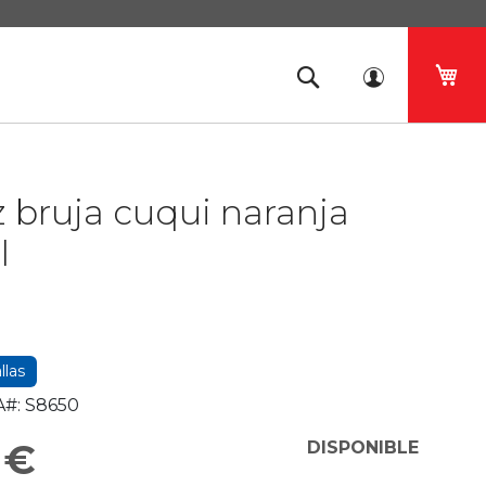
Mi 
z bruja cuqui naranja
l
llas
#:
S8650
 €
DISPONIBLE