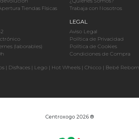
a devolución
¿Quienes Somos?
Apertura Tiendas Físicas
Trabaja con Nosotros
O
LEGAL
42
Aviso Legal
ctrónico
Política de Privacidad
ernes (laborables)
Política de Cookies
0h
Condiciones de Compra
os
|
Disfraces
|
Lego
|
Hot Wheels
|
Chicco
|
Bebé Rebor
Centroxogo 2026 ®