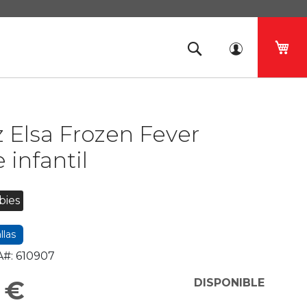
Mi 
z Elsa Frozen Fever
 infantil
bies
llas
#:
610907
 €
DISPONIBLE