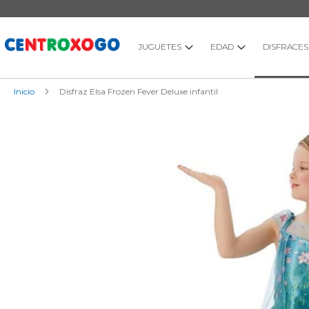
Ir
al
contenido
JUGUETES
EDAD
DISFRACES
Inicio
Disfraz Elsa Frozen Fever Deluxe infantil
Saltar
al
final
de
la
galería
de
imágenes