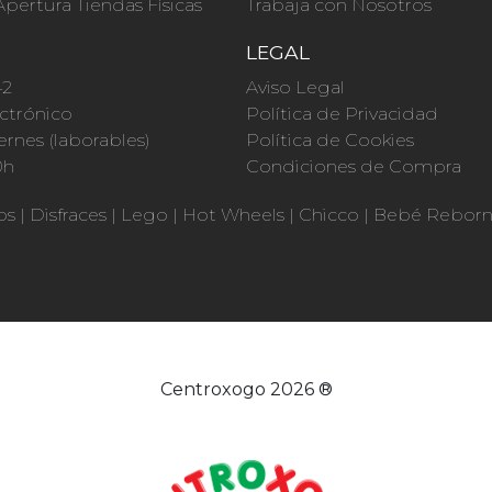
Apertura Tiendas Físicas
Trabaja con Nosotros
O
LEGAL
42
Aviso Legal
ctrónico
Política de Privacidad
ernes (laborables)
Política de Cookies
0h
Condiciones de Compra
os
|
Disfraces
|
Lego
|
Hot Wheels
|
Chicco
|
Bebé Rebor
Centroxogo 2026 ®