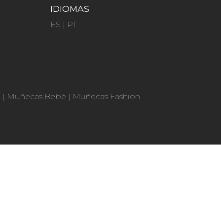
IDIOMAS
ES
|
PT
n
|
Muñecas Bebé
|
Muñecas Fashion