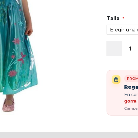
Talla
PROM
Rega
En com
gorra 
Campaña