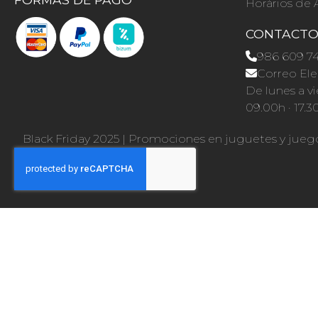
Horários de 
CONTACT
986 609 7
Correo Ele
De lunes a vi
09.00h · 17.3
Black Friday 2025
|
Promociones en juguetes y jueg