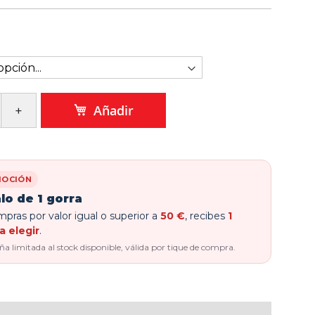
Añadir
OCIÓN
lo de 1 gorra
pras por valor igual o superior a
50 €
, recibes
1
a elegir
.
 limitada al stock disponible, válida por tique de compra.