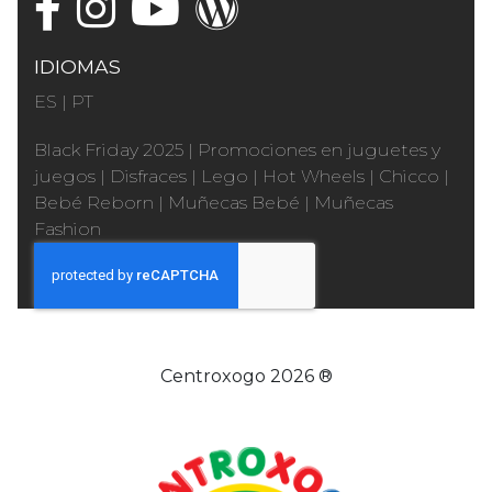
IDIOMAS
ES
|
PT
Black Friday 2025
|
Promociones en juguetes y
juegos
|
Disfraces
|
Lego
|
Hot Wheels
|
Chicco
|
Bebé Reborn
|
Muñecas Bebé
|
Muñecas
Fashion
Centroxogo 2026 ®