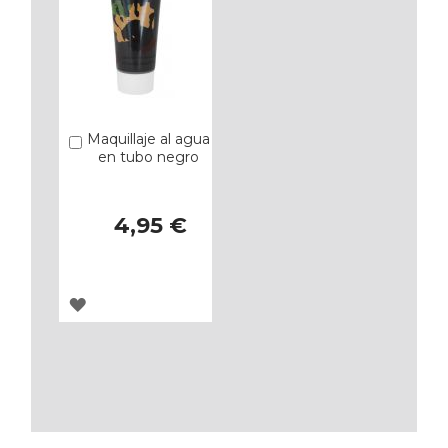
Maquillaje al agua
Añadir
en tubo negro
4,95 €
AGREGAR
A
LOS
FAVORITOS