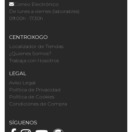
Correo Electrónico
De lunes a viernes (laborables)
09.00h · 17.30h
CENTROXOGO
Localizador de Tiendas
¿Quienes Somos?
Trabaja con Nosotros
LEGAL
Aviso Legal
Política de Privacidad
Política de Cookies
Condiciones de Compra
SÍGUENOS